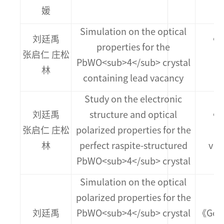
媛
Simulation on the optical
刘廷禹
《Gu
properties for the
张启仁 庄松
PbWO<sub>4</sub> crystal
林
v
containing lead vacancy
Study on the electronic
刘廷禹
structure and optical
《Gu
张启仁 庄松
polarized properties for the
林
perfect raspite-structured
v 2
PbWO<sub>4</sub> crystal
Simulation on the optical
polarized properties for the
刘廷禹
PbWO<sub>4</sub> crystal
《Gong