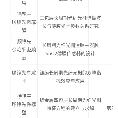
璧
徐艳平
三包层长周期光纤光栅谐振波
顾铮先 陈家
长与薄膜光学参数关系研究
璧
顾铮先
长周期光纤光栅溶胶－凝胶
《
徐艳平 赵晓
SnO2薄膜传感器的设计
云
《
顾铮先 徐艳
镀膜长周期光纤光栅的双峰谐
平
振效应与应用
徐艳平
镀金属四包层长周期光纤光栅
顾铮先 陈家
特征方程的建立与求解
第28
壁