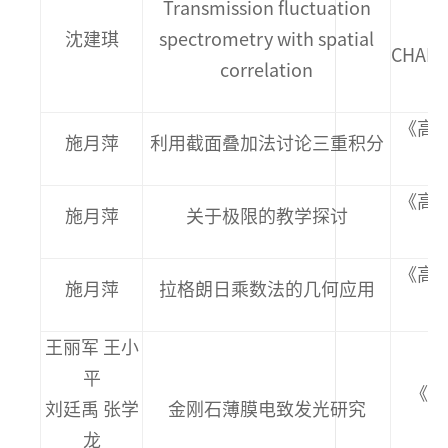
Transmission fluctuation
沈建琪
spectrometry with spatial
CHARA
correlation
《高等
施月萍
利用截面叠加法讨论三重积分
《高等
施月萍
关于极限的教学探讨
《高等
施月萍
拉格朗日乘数法的几何应用
王丽军 王小
平
《物理
刘廷禹 张学
金刚石薄膜电致发光研究
龙