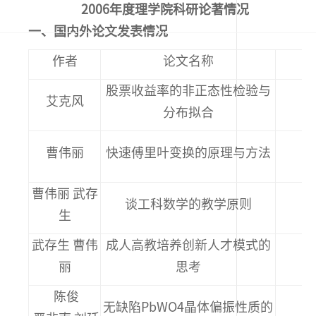
2006年度理学院科研论著情况
一、国内外论文发表情况
作者
论文名称
股票收益率的非正态性检验与
艾克风
分布拟合
曹伟丽
快速傅里叶变换的原理与方法
第
曹伟丽 武存
谈工科数学的教学原则
生
武存生 曹伟
成人高教培养创新人才模式的
丽
思考
陈俊
无缺陷PbWO4晶体偏振性质的