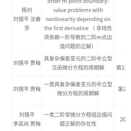
order m-point boundary-
杨刘
value problems with
刘锡平 沈春
nonlinearity depending on
芳
the first derivative （ 非线性
项依赖一阶导数的二阶m点边
值问题的正解）
具复杂偏差变元的二阶中立型
《
刘锡平 贾梅
泛函微分方程的周期解
第22卷
一类具复杂偏差变元的中立型
刘锡平 贾梅
第26
微分方程的周期解
刘锡平
一类二阶常微分方程组边值问
20
李高尚 贾梅
题正解的存在性