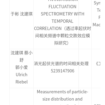
Symp
FLUCTUATION
Tech
于彬 沈建琪
SPECTROMETRY WITH
Flo
TEMPORAL
Maca
CORRELATION（透过率起伏时
间相关频谱中颗粒交跌效应模
拟研究）
沈建琪 蔡小
舒
消光起伏光谱的时间相关处理
《工程
郭小爱
5239147906
Ulrich
Riebel
Measurements of particle-
size distribution and