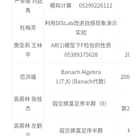
严非南 刘廷
模拟计算 05299226112
禹
利用DISLab改进自感现象演示
杜梅芳
实验
樊亚莉 王林
AR(1)模型下F检验的性质
平
05389375628
200
Banach Algebra
范洪福
2006
L(T;X) (Banach代数)
高振林 张桂
弱交换富足序半群（II）
杰
第28卷
高振林 左鹤
弱交换富足序半群
Mat
立