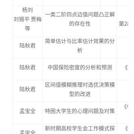
杨刘
一类二阶四点边值问题凸正解
刘锡平 贾梅
的存在性
第28卷
等
简单估计与比率估计效果的分
陆秋君
析
陆秋君
中国保险密度的分析和预测
《预测
区间值模糊推理对选优决策模
陆秋君
型的改进
(v
《中
孟宝全
特困大学生的心理问题及对策
新时期高校学生会工作模式探
《经
孟宝全