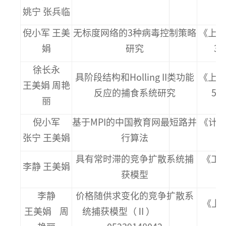
姚宁 张兵临
倪小军 王美
无标度网络的3种病毒控制策略
《上海
娟
研究
3期
徐长永
具阶段结构和Holling II类功能
《上海
王美娟 周艳
反应的捕食系统研究
5期
丽
倪小军
基于MPI的中国教育网最短路并
《计算
张宁 王美娟
行算法
4
具有常时滞的竞争扩散系统捕
《工
李静 王美娟
获模型
2
李静
价格随供求变化的竞争扩散系
《上海
王美娟 周
统捕获模型（Ⅱ）