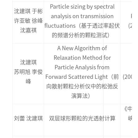
Particle sizing by spectral
沈建琪 于彬
analysis on transmission
Po
许亚敏 徐峰
fluctuations（基于透过率起伏
(2
沈嘉祺
的频谱分析的颗粒测试）
A New Algorithm of
Relaxation Method for
沈建琪
Particle Analysis from
C
苏明旭 李俊
Forward Scattered Light（前
(200
峰
向散射颗粒分析仪中的松弛反
演算法）
《中国
刘蕾 沈建琪
双层球形颗粒的光透射计算
峡