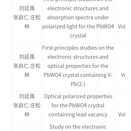
刘廷禹
electronic structures and
张启仁 庄松
absorption spectra under
M
林
polarized light for the PbWO4
Vol.3
crystal
First-principles studies on the
刘廷禹
electronic structures and
张启仁 庄松
optical properties for the
M
林
PbWO4 crystal containing V-
Vol
Pb(2-)
刘廷禹
Optical polarized properties
张启仁 庄松
for the PbWO4 crystal
M
林
containing lead vacancy
Vol.5
Study on the electronic