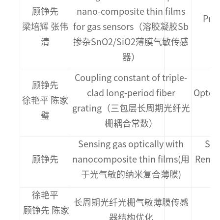
顾铮先
nano-composite thin films
Proc
梁培辉 张伟
for gas sensors（溶胶凝胶Sb
清
掺杂SnO2/SiO2薄膜气敏传感
器）
Coupling constant of triple-
顾铮先
clad long-period fiber
Opto-E
徐艳平 陈家
grating（三包层长周期光纤光
璧
栅耦合常数）
Sensing gas optically with
SPI
顾铮先
nanocomposite thin films(用
Remot
于光气敏的纳米复合薄膜)
徐艳平
长周期光纤光栅气敏薄膜传感
顾铮先 陈家
器结构优化