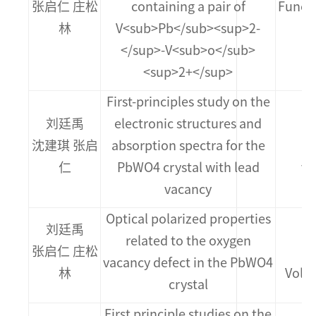
张启仁 庄松
containing a pair of
Functi
林
V<sub>Pb</sub><sup>2-
</sup>-V<sub>o</sub>
<sup>2+</sup>
First-principles study on the
刘廷禹
electronic structures and
沈建琪 张启
absorption spectra for the
C
仁
PbWO4 crystal with lead
v 
vacancy
Optical polarized properties
刘廷禹
related to the oxygen
张启仁 庄松
M
vacancy defect in the PbWO4
林
Vol.1
crystal
First principle studies on the