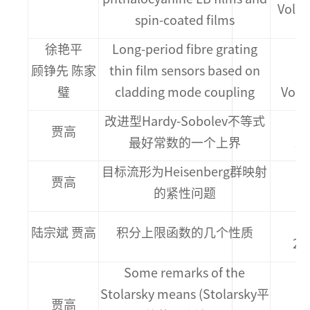
Vol.2
spin-coated films
徐艳平
Long-period fibre grating
顾铮先 陈家
thin film sensors based on
M
璧
cladding mode coupling
Vol.2
改进型Hardy-Sobolev不等式
贾高
最好常数的一个上界
20
目标流形为Heisenberg群映射
贾高
的紧性问题
陆宗斌 贾高
积分上限函数的几个性质
20
Some remarks of the
Stolarsky means (Stolarsky平
贾高