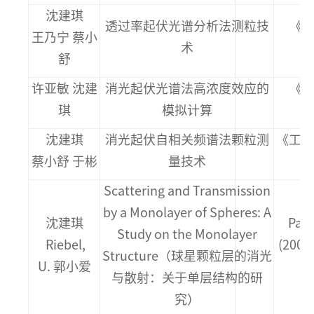
沈建琪
透过率起伏光谱分析法测粒技
《光
王乃宁 蔡小
术
舒
许亚敏 沈建
消光起伏光谱法高浓度效应的
《中
琪
模拟计算
沈建琪
消光起伏自相关频谱法颗粒测
《工程热
蔡小舒 于彬
量技术
Scattering and Transmission
by a Monolayer of Spheres: A
沈建琪
Part
Study on the Monolayer
Riebel,
(200
Structure（球星颗粒层的消光
U. 郭小爱
与散射：关于单层结构的研
究）