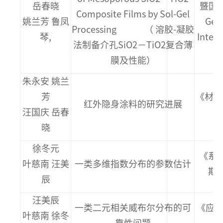
岳春晓
暨国
Composite Films by Sol-Gel
姚兰芳 鲁凤
Gel
Processing （ 溶胶-凝胶
琴,
Inter
法制备介孔SiO2－TiO2复合薄
年
膜及性能）
朱永安 姚兰
芳
《材料
红外隐身涂料的研究进展
汪国庆 岳春
晓
徐冬元
《系
叶慈南 汪美
一类多维指数分布的参数估计
期 
辰
汪美辰
一类二元相关威布尔分布的可
《应用
叶慈南 徐冬
靠性问题
二