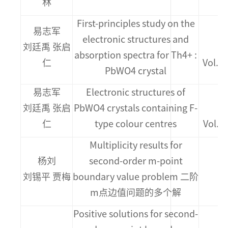
林
N
First-principles study on the
易志军
《P
electronic structures and
刘廷禹 张启
absorption spectra for Th4+ :
仁
Vol.13
PbWO4 crystal
易志军
Electronic structures of
刘廷禹 张启
PbWO4 crystals containing F-
M
仁
type colour centres
Vol.2
Multiplicity results for
杨刘
second-order m-point
《
刘锡平 贾梅
boundary value problem 二阶
m点边值问题的多个解
Positive solutions for second-