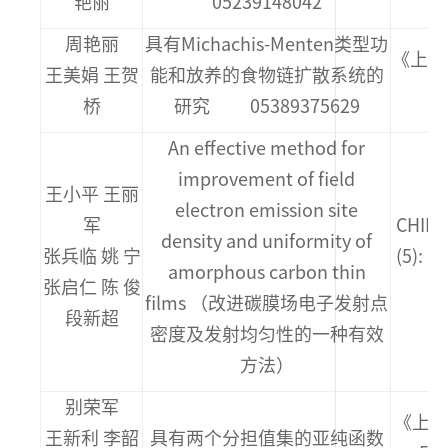
艳丽
05239148042
周艳丽
具有Michachis-Menten类型功
《上海
王美娟 王贺
能和放养的食物链扩散系统的
桥
研究 05389375629
An effective method for
improvement of field
王小平 王丽
electron emission site
军
CHINE
density and uniformity of
张兵临 姚 宁
(5): 
amorphous carbon thin
张启仁 陈 俊
films （改进碳膜场电子发射点
段新超
密度及发射均匀性的一种有效
方法）
别荣军
《上海
王新利 李韶
具有两个分担值集的亚纯函数