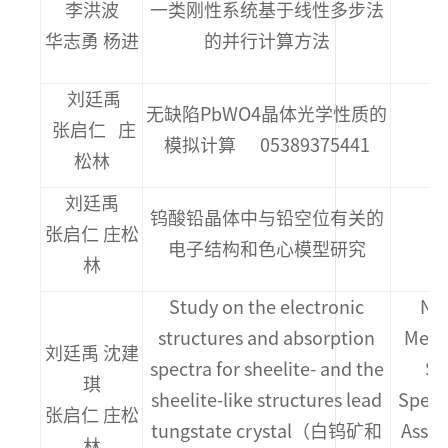
李洪波
一类刚性系统基于线性多步法
华志勇 杨进
的并行计算方法
刘廷禹
无缺陷PbWO4晶体光学性质的
张启仁 庄
模拟计算 05389375441
2
松林
刘廷禹
钨酸铅晶体中与铅空位有关的
张启仁 庄松
电子结构和色心模型研究
(2
林
Study on the electronic
Nuc
structures and absorption
Meth
刘廷禹 沈建
spectra for sheelite- and the
Se
琪
sheelite-like structures lead
Spect
张启仁 庄松
tungstate crystal（白钨矿和
Assoc
林