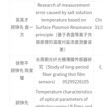
Research of measurement
error caused by salt solution
吴英才
temperature based on
Chine
顾铮先 袁一
Surface Plasmon Resonance
31(1
方
principle（基于表面等离子共
振原理的温度对盐浓度测量误
差）
长周期光纤光栅薄膜传感器研
徐艳平
究（Study of long-period
《上海
顾铮先 陈家
fiber grating thin film
璧
sensors） 05299226105
Temperature characteristics
M
of optical parameters of
顾铮先
M
phthalocyanine LB films and