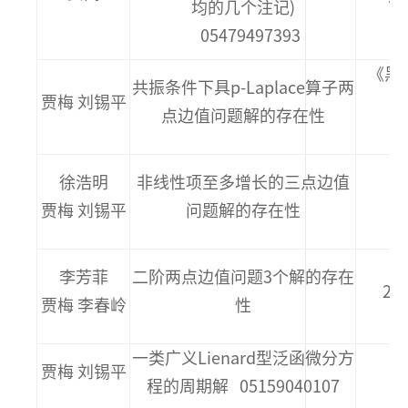
均的几个注记)
Vo
05479497393
《黑
共振条件下具p-Laplace算子两
贾梅 刘锡平
点边值问题解的存在性
徐浩明
非线性项至多增长的三点边值
贾梅 刘锡平
问题解的存在性
李芳菲
二阶两点边值问题3个解的存在
20
贾梅 李春岭
性
一类广义Lienard型泛函微分方
贾梅 刘锡平
程的周期解 05159040107
V