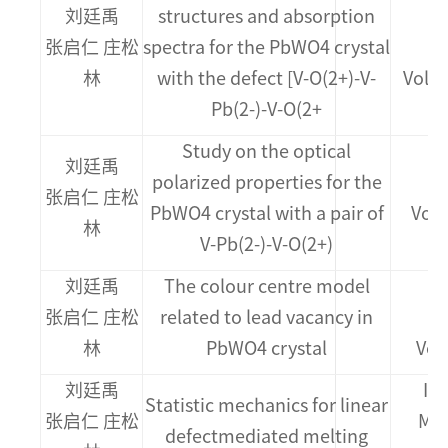
刘廷禹
structures and absorption
张启仁 庄松
spectra for the PbWO4 crystal
M
林
with the defect [V-O(2+)-V-
Vol.3
Pb(2-)-V-O(2+
Study on the optical
刘廷禹
polarized properties for the
张启仁 庄松
PbWO4 crystal with a pair of
Vol.
林
V-Pb(2-)-V-O(2+)
刘廷禹
The colour centre model
张启仁 庄松
related to lead vacancy in
M
林
PbWO4 crystal
Vol.
刘廷禹
Int
Statistic mechanics for linear
张启仁 庄松
Mod
defectmediated melting