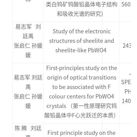
类白钨矿钨酸铅晶体电子结构
560(
和吸收光谱的研究）
易志军 刘
Study of the electronic
廷禹
structures of sheelite and
张启仁 孙媛
243 (
sheelite-like PbWO4
媛
First-principles study on the
JO
易志军 刘廷
origin of optical transitions
SPEC
禹
to be associated with F
PHEN
张启仁 孙媛
colour centers for PbWO4
140
媛
crystals （第一性原理研究钨
酸铅晶体中F心光跃迁的本质）
陈 腾 刘廷
First principle study on the