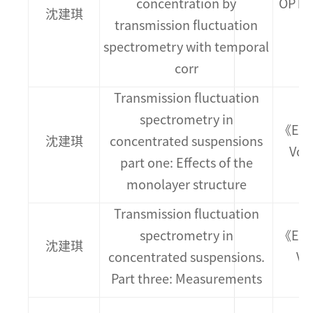
concentration by
OPTIC
沈建琪
transmission fluctuation
spectrometry with temporal
corr
Transmission fluctuation
spectrometry in
《ENG
沈建琪
concentrated suspensions
Vol
part one: Effects of the
monolayer structure
Transmission fluctuation
spectrometry in
《ENG
沈建琪
concentrated suspensions.
Vo
Part three: Measurements
《P