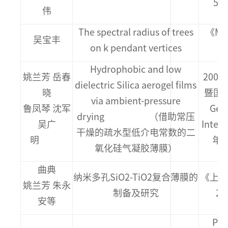
5期
伟
The spectral radius of trees
《MAT
吴宝丰
on k pendant vertices
Vo
Hydrophobic and low
姚兰芳 岳春
200
dielectric Silica aerogel films
晓
暨国
via ambient-pressure
鲁凤琴 沈军
Gel
drying （借助常压
吴广
Inter
干燥的疏水型低介电常数的二
明
年1
氧化硅气凝胶薄膜）
曲典
纳米多孔SiO2-TiO2复合薄膜的
《上海
姚兰芳 朱永
制备及研究
2期
安等
Pro