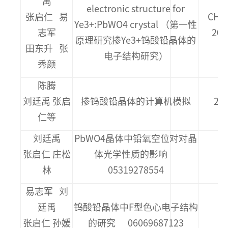
禹
electronic structure for
张启仁 易
CHIN
Ye3+:PbWO4 crystal （第一性
志军
200
原理研究掺Ye3+钨酸铅晶体的
田东升 张
电子结构研究）
秀颜
陈腾
刘廷禹 张启
掺钨酸铅晶体的计算机模拟
20
仁等
刘廷禹
PbWO4晶体中铅氧空位对对晶
张启仁 庄松
体光学性质的影响
林
05319278554
易志军 刘
廷禹
钨酸铅晶体中F型色心电子结构
《
张启仁 孙媛
的研究 06069687123