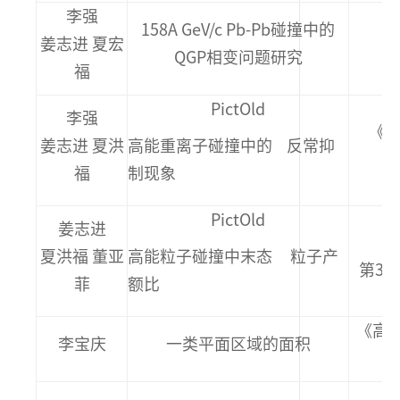
李强
158A GeV/c Pb-Pb碰撞中的
姜志进 夏宏
QGP相变问题研究
福
PictOld
李强
《物
姜志进 夏洪
高能重离子碰撞中的 反常抑
2
福
制现象
PictOld
姜志进
夏洪福 董亚
高能粒子碰撞中末态 粒子产
第31
菲
额比
《高等
李宝庆
一类平面区域的面积