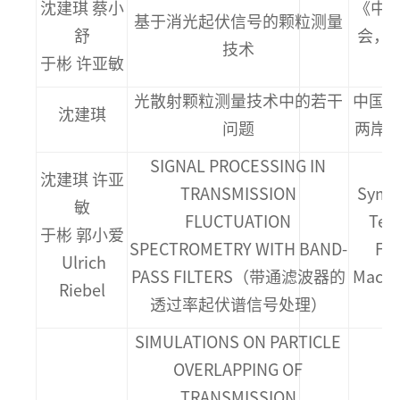
沈建琪 蔡小
《中
基于消光起伏信号的颗粒测量
舒
会，2
技术
于彬 许亚敏
8
光散射颗粒测量技术中的若干
中国颗
沈建琪
问题
两岸
SIGNAL PROCESSING IN
T
沈建琪 许亚
TRANSMISSION
Symp
敏
FLUCTUATION
Tech
于彬 郭小爱
SPECTROMETRY WITH BAND-
Flo
Ulrich
PASS FILTERS（带通滤波器的
Maca
Riebel
透过率起伏谱信号处理）
SIMULATIONS ON PARTICLE
OVERLAPPING OF
T
TRANSMISSION