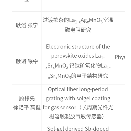
过渡掺杂的La
Ag
MnO
室温
1-x
x
3
耿滔 张宁
磁电阻研究
Electronic structure of the
perovskite oxides La
Physi
1-
耿滔 张宁
Sr
MnO
钙钛矿氧化物La
第3
x
x
3
1-
Sr
MnO
的电子结构研究
x
x
3
Optical fiber long-period
顾铮先
grating with solgel coating
O
徐艳平 高侃
for gas sensor（长周期光纤光
栅溶胶凝胶气敏传感器）
Sol-gel derived Sb-doped