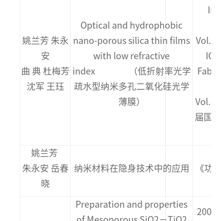
Int
Optical and hydrophobic
O
姚兰芳 朱永
nano-porous silica thin films
Vol.
安
with low refractive
ICO
曲 典 杜梅芳
index （低折射率光学
Fab
沈军 王珏
疏水型纳米多孔二氧化硅光学
学
薄膜）
Vol.6
届国际
姚兰芳
朱永安 岳春
纳米材料在隐身技术中的应用
《功能材
晓
Preparation and properties
200
of Mesoporous SiO2－TiO2