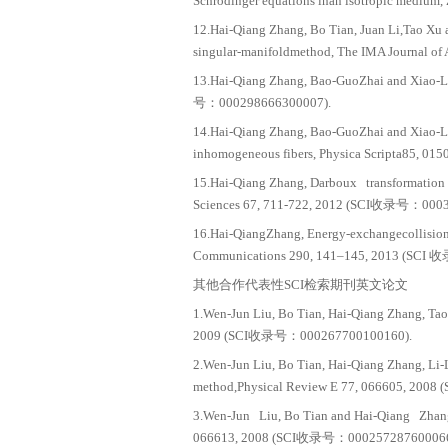
4.Hai-Qiang Zhang, B
Journal of Physical
5.Hai-Qiang Zhang, Bo
symboliccomputation,
6.Hai-Qiang Zhang, Bo
StatisticalMechanic
7.Hai-Qiang Zhang, Bo
Schrödinger equatio
8.Hai-Qiang Zhang, Bo
inhomogeneousfibers
9.Hai-Qiang Zhang, Xi
fibreswith symbolic