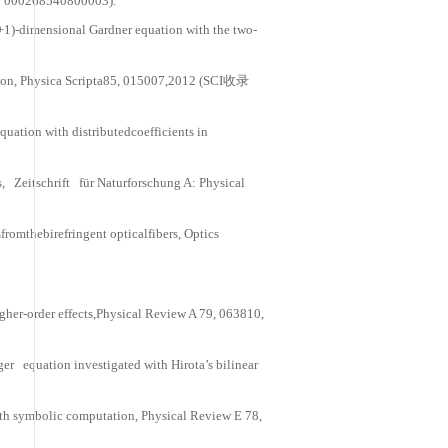
air and Darboux transformation formulti-component modi
：000258386000015).
nd solitonsolutionsfor the (2+1)-dimensional nonlinear 
ns388, 9-20, 2009 (SCI收录号：000272282700002).
lastic collisions in a spin chain with an external time-
261371100002).
on laws, soliton solutions and modulational instability 
9(SCI收录号：000271939300010).
ses in the modified nonlinear Schrödinger equation with d
(SCI收录号：000280948200014).
of bright solitons for the(2+1)-dimensional coupled nonli
收录号：000245686100028).