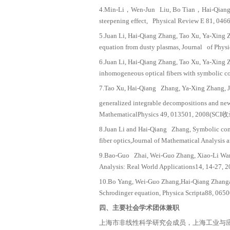
10.Hai-Qiang Zhang, J
Physica Scripta 76
11.Hai-Qiang Zhang, T
Schrödinger equation
12.Hai-Qiang Zhang, B
singular-manifoldme
13.Hai-Qiang Zhang, 
号：00029866630000
14.Hai-Qiang Zhang, B
inhomogeneous fiber
15.Hai-Qiang Zhang, D
Sciences 67, 711-7