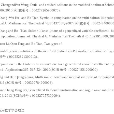
uan Li, Tao Xu, Ya-Xing Zhang, Wei Hu and Bo Tian, Optic
, 452460, 2007 (SCI收录号：000250201600009).
ao Xu, Juan Liand Bo Tian, Darboux transformation and s
s inan isotropic medium, Zeitschrift für Naturforschu
o Tian, Juan Li,Tao Xu and Ya-Xing Zhang, Symbolic-comp
thod, The IMA Journal of Applied Mathematics 74, 46
Bao-GuoZhai and Xiao-Li Wang,Soliton and breather solu
7).
ao-GuoZhai and Xiao-LiWang, Dark and antidarksoliton sol
s, Physica Scripta85, 015006, 2012 (SCI收录号：0002986
arboux transformation and N-soliton solutions for the c
22, 2012 (SCI收录号：000315319200009).