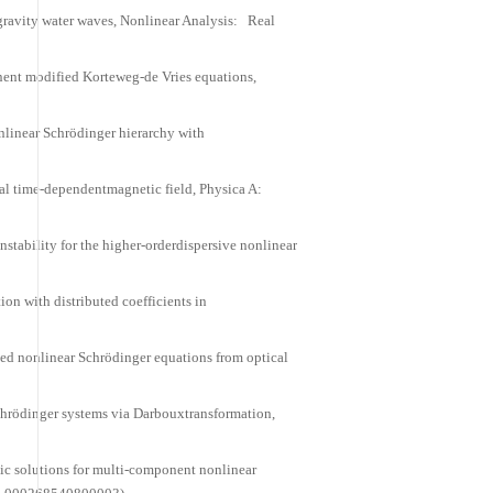
线性薛定谔型方程的亮-暗孤子的精确解和碰撞研究》，项目批准
型的矢量孤子解和呼吸子解的构造及其相互作用研究》，项目批
定谔系统的矢量畸形波的时空结构研究》项目批准号：12ZR1
性耦合薛定谔系统的矢量畸形波解的构造及相互作用研究》，项
nonlinear Schrödinger system forpolarized optical waves i
63).
tion in the coupled mixed derivative nonlinear Schrödi
the (2+1)-dimensional Boussinesq equation for gravity w