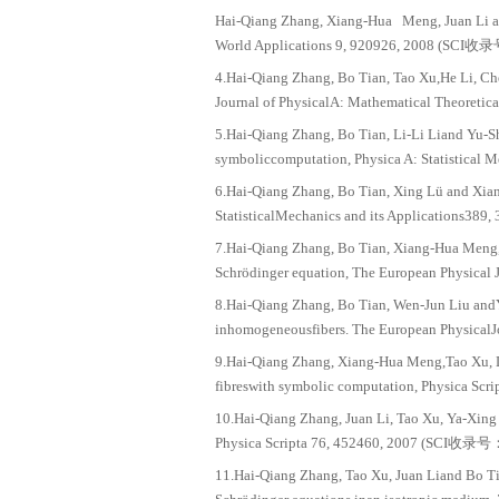
2012.1-201
2012.1-201
2012.10-201
2013.01-20
发表主要学术论文：
第一作者：
1.Hai-Qiang Zhang, Ta
computation, Physi
Hai-Qiang Zhang, Bo T
4315-4321, 2009 (
Hai-Qiang Zhang, Xian
World Applications