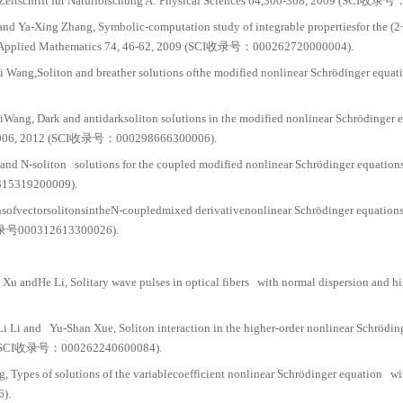
o Tian, Tao Xu,He Li, Cheng Zhang and Huan Zhang, Lax p
A: Mathematical Theoretical41, 355210,2008, (SCI收录号
 Tian, Li-Li Liand Yu-Shan Xue, Darboux transformation a
 Physica A: Statistical Mechanics and its Applicatio
 Tian, Xing Lü and Xiang-Hua Meng, Solitondynamics and e
s and its Applications389, 367-374,2010 (SCI收录号：000
 Tian, Xiang-Hua Meng,Xing Lü and Wen-Jun Liu,Conservati
n, The European Physical Journal B 72 233-239, 200
 Tian, Wen-Jun Liu andYu-Shan Xue, Ultrashort soliton pul
. The European PhysicalJournal D 59,443-449, 2010 
ang-Hua Meng,Tao Xu, Li-Li Li and Bo Tian, Interactions 
 computation, Physica Scripta 75, 537542, 2007 (SCI