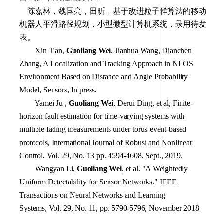
陈嘉林，魏国亮，田昕，基于改进粒子群算法的移动
机器人平滑路径规划，小型微型计算机系统，录用待发
表。
Xin Tian,
Guoliang Wei
, Jianhua Wang, Dianchen
Zhang, A Localization and Tracking Approach in NLOS
Environment Based on Distance and Angle Probability
Model, Sensors, In press.
Yamei Ju ,
Guoliang Wei
, Derui Ding, et al, Finite
-
horizon fault estimation for time
-
varying systems with
multiple fading measurements under torus
-
event
-
based
protocols, International Journal of Robust and Nonlinear
Control, Vol. 29, No. 13 pp. 4594-4608, Sept., 2019.
Wangyan Li,
Guoliang Wei
, et al. "A Weightedly
Uniform Detectability for Sensor Networks." IEEE
Transactions on Neural Networks and Learning
Systems, Vol. 29, No. 11, pp. 5790-5796, November 2018.