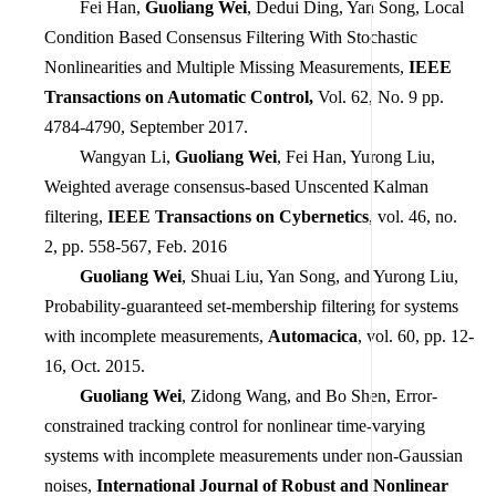
Fei Han,
Guoliang Wei
, Dedui Ding, Yan Song, Local
Condition Based Consensus Filtering With Stochastic
Nonlinearities and Multiple Missing Measurements,
IEEE
Transactions on Automatic Control,
Vol. 62, No. 9 pp.
4784-4790, September 2017.
Wangyan Li,
Guoliang Wei
, Fei Han, Yurong Liu,
Weighted average consensus-based Unscented Kalman
filtering,
IEEE Transactions on Cybernetics
, vol. 46, no.
2, pp. 558-567, Feb. 2016
Guoliang Wei
, Shuai Liu, Yan Song, and Yurong Liu,
Probability-guaranteed set-membership filtering for systems
with incomplete measurements,
Automacica
, vol. 60, pp. 12-
16, Oct. 2015.
Guoliang Wei
, Zidong Wang, and Bo Shen, Error-
constrained tracking control for nonlinear time-varying
systems with incomplete measurements under non-Gaussian
noises,
International Journal of Robust and Nonlinear