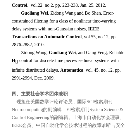
Control
, vol.22, no.2, pp. 223-238, Jan. 25, 2012.
Guoliang Wei
, Zidong Wang and Bo Shen, Error-
constrained filtering for a class of nonlinear time-varying
delay systems with non-Gaussian noises,
IEEE
Transactions on Automatic Control
, vol.55, no.12, pp.
2876-2882, 2010.
Zidong Wang,
Guoliang Wei
, and Gang Feng, Reliable
H
control for discrete-time piecewise linear systems with

infinite distributed delays,
Automatica
, vol. 45, no. 12, pp.
2991-2994, Dec. 2009.
四、主要社会学术团体兼职
现担任美国数学评论评论员，国际
SCI
检索期刊
Neurocomputing
的副编辑，
EI
检索期刊
System Science &
Control Engineering
的副编辑。上海市自动化学会理事、
IEEE
会员、中国自动化学会技术过程的故障诊断与安全