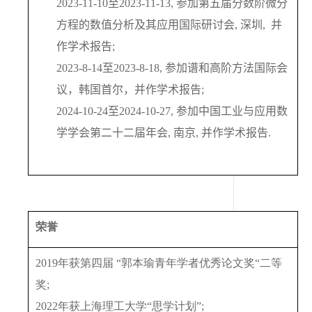
2023-11-10
至
2023-11-13,
参加第五届分数阶微分
方程的数值分析及其应用国际研讨会
,
深圳
,
并
作学术报告
;
2023-8-14
至
2023-8-18,
参加谱和高阶方法国际会
议，韩国首尔，并作学术报告
;
2024-10-24
至
2024-10-27,
参加中国工业与应用数
学学会第二十二届年会
,
南京
,
并作学术报告
.
荣誉
2019
年获第四届 “郭本瑜青年学者优秀论文奖“二等
奖
;
2022
年获上海理工大学“思学计划”
;