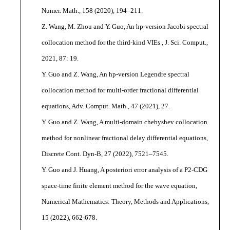
Numer. Math., 158 (2020), 194–211.
Z. Wang, M. Zhou and Y. Guo, An hp-version Jacobi spectral
collocation method for the third-kind VIEs , J. Sci. Comput.,
2021, 87: 19.
Y. Guo and Z. Wang, An hp-version Legendre spectral
collocation method for multi-order fractional differential
equations, Adv. Comput. Math., 47 (2021), 27.
Y. Guo and Z. Wang, A multi-domain chebyshev collocation
method for nonlinear fractional delay differential equations,
Discrete Cont. Dyn-B, 27 (2022), 7521–7545.
Y. Guo and J. Huang, A posteriori error analysis of a P2-CDG
space-time finite element method for the wave equation,
Numerical Mathematics: Theory, Methods and Applications,
15 (2022), 662-678.