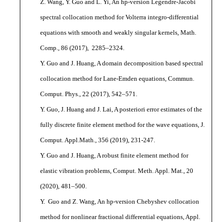
Z. Wang, Y. Guo and L. Yi, An hp-version Legendre-Jacobi
spectral collocation method for Volterra integro-differential
equations with smooth and weakly singular kernels, Math.
Comp., 86 (2017), 2285–2324.
Y. Guo and J. Huang, A domain decomposition based spectral
collocation method for Lane-Emden equations, Commun.
Comput. Phys., 22 (2017), 542–571.
Y. Guo, J. Huang and J. Lai, A posteriori error estimates of the
fully discrete finite element method for the wave equations, J.
Comput. Appl.Math., 356 (2019), 231-247.
Y. Guo and J. Huang, A robust finite element method for
elastic vibration problems, Comput. Meth. Appl. Mat., 20
(2020), 481–500.
Y. Guo and Z. Wang, An hp-version Chebyshev collocation
method for nonlinear fractional differential equations, Appl.