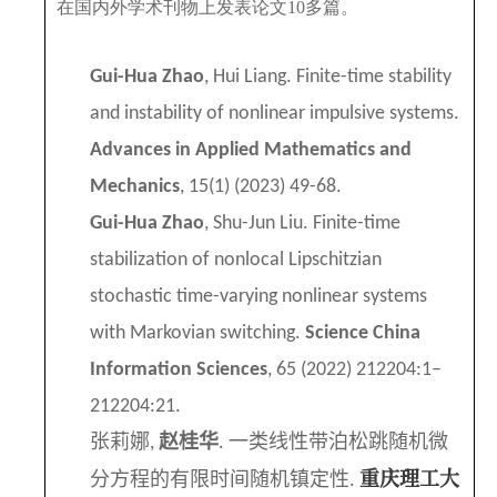
在国内外学术刊物上发表论文
1
0
多篇。
Gui-Hua Zhao
, Hui Liang. Finite-time stability
and instability of nonlinear impulsive systems.
Advances in Applied Mathematics and
Mechanics
, 15(1) (2023) 49-68.
Gui-Hua Zhao
, Shu-Jun Liu. Finite-time
stabilization of nonlocal Lipschitzian
stochastic time-varying nonlinear systems
with Markovian switching.
Science China
Information Sciences
, 65 (2022) 212204:1–
212204:21.
张莉娜
赵桂华
一类线性带泊松跳随机微
,
.
重庆理工大
分方程的有限时间随机镇定性
.