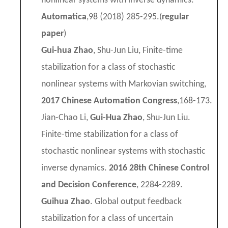
nonlinear systems with inverse dynamics.
(
)
Automatica
,
98
2018
285-295.(
regular
paper
)
Gui-hua Zhao
, Shu-Jun Liu, Finite-time
stabilization for a class of stochastic
nonlinear systems with Markovian switching,
2017
Chinese Automation Congress
,
168-173
.
Jian-Chao Li,
Gui-Hua Zhao
, Shu-Jun Liu.
Finite-time stabilization for a class of
stochastic nonlinear systems with stochastic
inverse dynamics.
2016
28th Chinese Control
and Decision Conference
, 2284-2289.
Guihua Zhao
. Global output feedback
stabilization for a class of uncertain