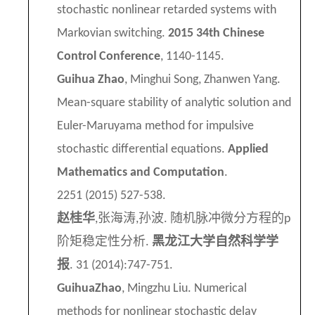
stochastic nonlinear retarded systems with
Markovian switching.
2015
34th Chinese
Control Conference
, 1140-1145.
Guihua Zhao
, Minghui Song, Zhanwen Yang.
Mean-square stability of analytic solution and
Euler-Maruyama method for impulsive
stochastic differential equations.
Applied
Mathematics and Computation
.
2251
(
2015
)
527-538
.
赵桂华
张海涛
孙波
随机脉冲微分方程的
,
,
.
p
阶矩稳定性分析
黑龙江大学自然科学学
.
报
. 31 (2014):747-751
.
GuihuaZhao
, Mingzhu Liu. Numerical
methods for nonlinear stochastic delay