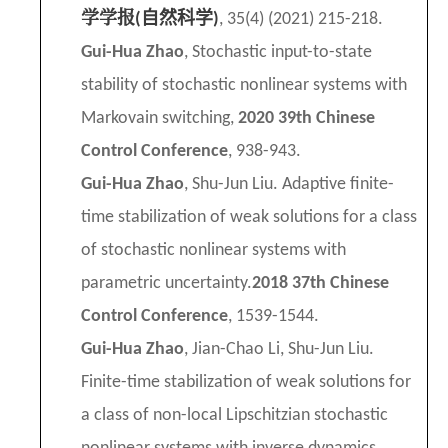
学学报
自然科学
(
)
, 35(4) (2021) 215-218.
Gui-Hua Zhao
, Stochastic input-to-state
stability of stochastic nonlinear systems with
Markovain switching,
2020 39th Chinese
Control Conference
, 938-943.
Gui-Hua Zhao
, Shu-Jun Liu. Adaptive finite-
time stabilization of weak solutions for a class
of stochastic nonlinear systems with
parametric uncertainty.
2018
37th Chinese
Control Conference
,
1539-1544.
Gui-Hua Zhao
, Jian-Chao Li, Shu-Jun Liu.
Finite-time stabilization of weak solutions for
a class of non-local Lipschitzian stochastic