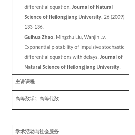
differential equation.
Journal of Natural
Science of Heilongjiang University
. 26 (2009)
133-136.
Guihua Zhao
, Mingzhu Liu, Wanjin Lv.
Exponential p-stability of impulsive stochastic
differential equations with delays.
Journal of
Natural Science of Heilongjiang University
.
26 (2009) 722-727.
主讲课程
高等数学；
高等
代数
学术活动与社会服务