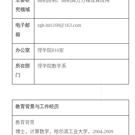
主要研
随机控制、随机微分方程及其应用
究领域
电子邮
zgh-hit1108@163.com
箱
办公室
理学院
816
室
所在部
理学院数学系
门
教育背景与工作经历
教育背景
博士，
计算
数学，
哈尔滨工业大学
，
200
4
-20
09