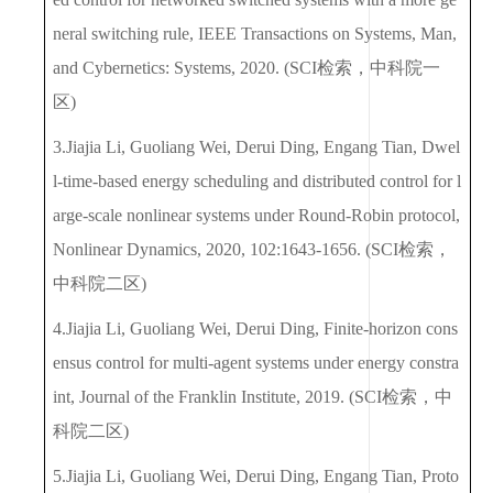
neral switching rule, IEEE Transactions on Systems, Man,
and Cybernetics: Systems, 2020. (SCI
检索，中科院一
区
)
3.Jiajia Li, Guoliang Wei, Derui Ding, Engang Tian, Dwel
l-time-based energy scheduling and distributed control for l
arge-scale nonlinear systems under Round-Robin protocol,
Nonlinear Dynamics, 2020, 102:1643-1656. (SCI
检索，
中科院二区
)
4.Jiajia Li, Guoliang Wei, Derui Ding, Finite-horizon cons
ensus control for multi-agent systems under energy constra
int, Journal of the Franklin Institute, 2019. (SCI
检索，中
科院二区
)
5.Jiajia Li, Guoliang Wei, Derui Ding, Engang Tian, Proto