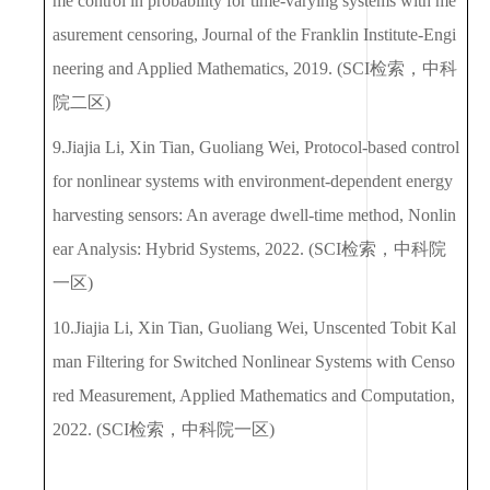
me control in probability for time-varying systems with me
asurement censoring, Journal of the Franklin Institute-Engi
neering and Applied Mathematics, 2019. (SCI
检索，中科
院二区
)
9.Jiajia Li, Xin Tian, Guoliang Wei, Protocol-based control
for nonlinear systems with environment-dependent energy
harvesting sensors: An average dwell-time method, Nonlin
ear Analysis: Hybrid Systems, 2022. (SCI
检索，中科院
一区
)
10.Jiajia Li, Xin Tian, Guoliang Wei, Unscented Tobit Kal
man Filtering for Switched Nonlinear Systems with Censo
red Measurement, Applied Mathematics and Computation,
2022. (SCI
检索，中科院一区
)