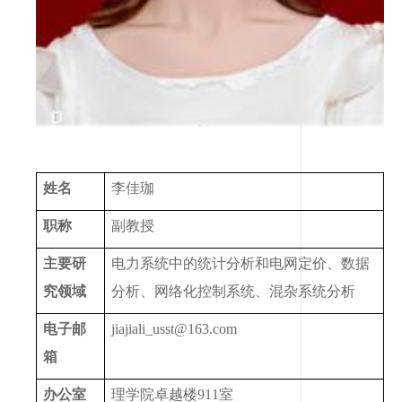
姓名
李佳珈
职称
副教授
主要研
电力系统中的统计分析和电网定价、数据
究领域
分析、网络化控制系统、混杂系统分析
电子邮
jiajiali_usst@163.com
箱
办公室
理学院卓越楼
911
室