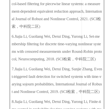
col-based filtering for piecewise linear systems: a measure
ment-dependent equivalent reduction approach, Internation
al Journal of Robust and Nonlinear Control, 2021. (SCI
检
索，中科院二区
)
6.Jiajia Li, Guoliang Wei, Derui Ding, Yurong Li, Set-me
mbership filtering for discrete time-varying nonlinear syste
ms with censored measurements under Round-Robin proto
col, Neurocomputing, 2018. (SCI
检索，中科院二区
)
7.Jiajia Li, Guoliang Wei, Derui Ding, Sunjie Zhang, Even
t-triggered fault detection for switched systems with time-v
arying sojourn probabilities, International Journal of Robus
t and Nonlinear Control, 2019. (SCI
检索，中科院二区
)
8.Jiajia Li, Guoliang Wei, Derui Ding, Yurong Li, Finite-ti