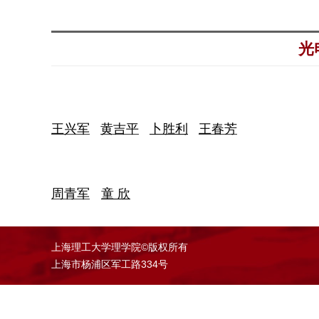
光
王兴军
黄吉平
卜胜利
王春芳
周青军
童 欣
上海理工大学理学院©版权所有
上海市杨浦区军工路334号