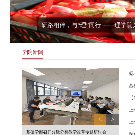
研路相伴，与“理”同行 ——理学院
学院新闻
凝
基
【
上
<
>
上
基础学部召开分级分类教学改革专题研讨会
深