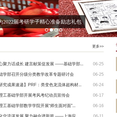
为2022届考研学子精心准备励志礼包
更多>>
心聚力话成长 建言献策促发展 ——基础学部...
06-25
础学部召开分级分类教学改革专题研讨会
06-25
研究成果速递】PRF：类变色龙流体超构材...
06-24
理工基础学部开展考风考纪动员宣传会
06-17
理工基础学部数学学院开展“师生面对面”...
06-16
化交流谋发展 聚力融合谱新篇 ——上海应...
06-11