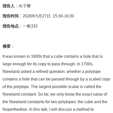
报告人
：向子卿
报告时间
：2026年5月27日 15:30-16:30
报告地点
：一教333
摘要
：
It was known in 1600s that a cube contains a hole that is
large enough for its copy to pass through. In 1700s,
Niewland asked a refined question: whether a polytope
contains a hole that can be passed through by a scaled copy
of the polytope. The largest possible scalar is called the
Niewland constant. So far, we only know the exact value of
the Niewland constants for two polytopes: the cube and the
Noperthedron. In this talk, I will discuss a method to