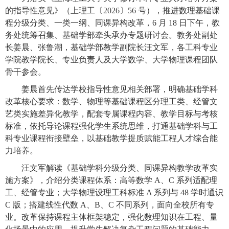
的指导性意见》（上理工〔
2026〕56 号），推进数理基础课
程分级分类、一类一纲、同课异构改革，6 月 18 日下午，教
务处统筹召集、基础学部牵头承办专题研讨会。教务处副处
长姜晨、张鲁潮，基础学部教学副院长汪文军，各工科专业
学院
教学院长、专业负责人及
大学数学、大学物理
课程团队
骨干参会。
姜晨
首先传达学校指导性意见相关部署，明确基础学科
改革核心要求：数学、物理等基础课程区分理工类、经管文
艺类实施差异化教学，配套专属课程内容、教学目标与考核
标准，依托导论课程强化学生系统思维，打通基础学科与工
科专业课程衔接壁垒，以基础教学提质赋能工程人才综合能
力培养。
汪文军解读《基础学科分级分类、同课异构教学改革实
施方案》，介绍分
类
课程体系：高等数学
A、C 系列适配理
工、经管专业；大学物理设理工科标准 A 系列与 48 学时通识
C 版；搭建线性代数 A、B、C
不同系列
，
面向
全校所有专
业。改革保持课程主体框架稳定，强化数理知识在工程、量