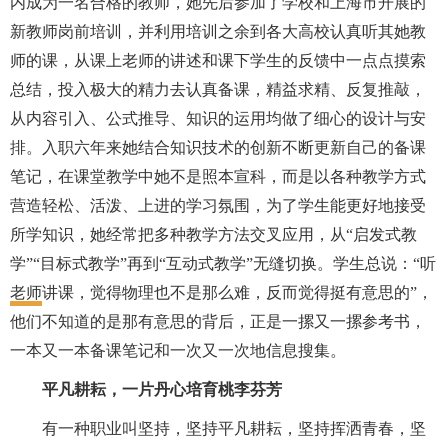
内成为一名合格的教师，
她
先后参加了学校和上海市开展的
新教师岗前培训，并利用培训之余到各大高校认真听其她教
师的课，从课上老师的讲述和课下学生的反馈中一点点摸索
总结，
投入极大的精力去认真备课，精益求精、反复推敲，
从内容引入、公式推导、知识的运用均做了细心的设计与安
排。入职六年来
她
结合知识技术的创新不断更新自己的备课
笔记，在课堂教学中
她
不是照本宣科，而是以各种教学方式
营造轻松、活泼、上进的学习氛围，为了学生能更好地接受
所学知识，
她
经常把多种教学方法交叉应用，从
“启发式教
学”“目标式教学”再到“互动式教学”无缝切换。学生总说：“听
老师
讲课，觉得物理也不是那么难，反而觉得挺有意思的”，
他们不知道的是那有意思的背后，正是一摞又一摞参考书，
一本又一本备课笔记和一次又一次地信息搜集。
平凡耕耘，
一片丹心培育桃李芬芳
有一种职业叫坚持，坚持平凡耕耘，坚持挥洒青春，坚