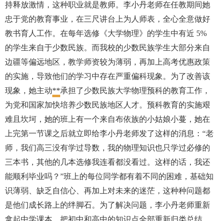
持释放激情，这种职业就是教师。
李小丹老师
在任教期间
她
忠于党的教育事业，在三尺讲台上为人师表，全心全意做好
教书育人工作。在每年选修《大学物理》的学生中有近 5%
的学生来自于少数民族
。
而我校的少数民族学生大部分来自
边疆等偏远地区，教学师资较为薄弱，再加上高考优惠政策
的实施，导致他们的学习中存在严重偏科现象。为了改善该
现象，她主动
**
承担了少数民族大学物理预科的教育工作，
为党和国家加快培养少数民族地区人才。预科教育的实施艰
难且坎坷，她的班上有一个来自布依族的小姑娘小蔓，她在
上完第一节课之后就立即给
李小丹老师发了这样的消息：
“老
师，我们高三没有学过导数，我的物理知识也只学过必修的
三本书，其他的几本选修我连看都没看过。这样的话，我还
能顺利毕业吗？”班上的每位同学都有着不同的困难，基础知
识薄弱、缺乏自信心、再加上对未来的迷茫，这种种问题
都
是他们成长路上的绊脚石。
为了解决问题，李小丹老师重新
拿起中学课本，把初中和高中的知识点全部重新归类总结，