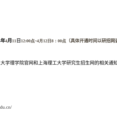
5
年
月
日
（具体开通时间以研招网
4
11
12:00点~4月12日8：00点
工大学理学院官网和上海理工大学研究生招生网的相关通
edu.cn/