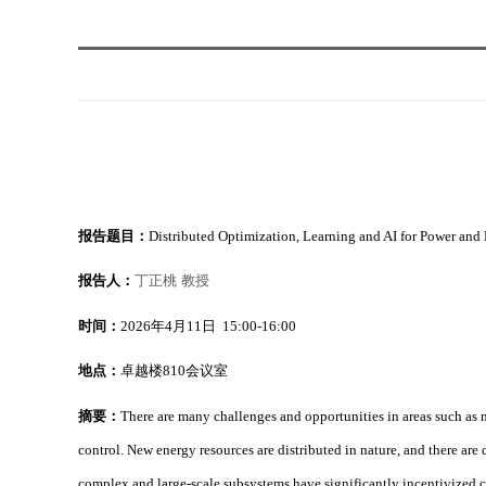
报告题目：
Distributed Optimization, Learning and AI for Power and
报告人：
丁正桃 教授
时间：
2026
年
4
月
11
日
15:00-16:00
地点：
卓越楼
810
会议室
摘要：
There are many challenges and opportunities in areas such as ne
control. New energy resources are distributed in nature, and there a
complex and large-scale subsystems have significantly incentivized