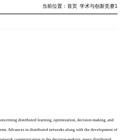
当前位置：
首页
学术与创新竞赛1
y concerning distributed learning, optimization, decision-making, and
stems. Advances in distributed networks along with the development of
f network communication in the decision-making, many distributed