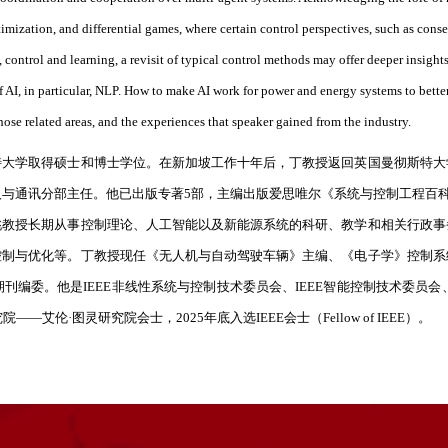
mization, and differential games, where certain control perspectives, such as conse
control and learning, a revisit of typical control methods may offer deeper insights
AI, in particular, NLP. How to make AI work for power and energy systems to better 
those related areas, and the experiences that speaker gained from the industry.
特大学取得硕士和博士学位。在新加坡工作十年后，丁教授返回英国曼彻斯特大
人与通讯分部主任。他已出版专著
5
部，主编出版爱思唯尔《系统与控制工程百
桃教授长期从事控制理论、人工智能以及新能源系统的科研、教学和相关行政事
控制与优化等。丁教授现任《无人机与自动驾驶车辆》主编、《电子学》控制系
期刊编委。他是
IEEE
非线性系统与控制技术委员会、
IEEE
智能控制技术委员会
究院——艾伦
·
图灵研究院会士，
2025
年底入选
IEEE
会士（
Fellow of IEEE
）。