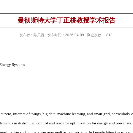
曼彻斯特大学丁正桃教授学术报告
发布者：陈贝西
发布时间：2026-04-09
浏览次数：
818
 Energy Systems
t zero, internet of things, big data, machine learning, and smart grid, particularl
re demands in distributed control and resource optimization for energy and power sy
 coordination and cooperation over multi-agent systems. Acknowledging the role o