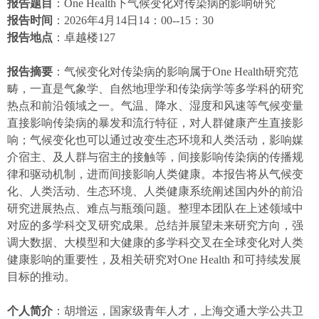
报告题目
：
One Health
下气候变化对传染病的影响研究
报告时间
：
2026
年
4
月
14
日
14
：
00--15
：
30
报告地点
：卓越楼
127
报告摘要
：气候变化对传染病的影响属于
One Health
研究范
畴，一直是气象学、自然地理学和传染病学等多学科的研究
热点和前沿领域之一。气温、降水、湿度和风速等气候变量
直接影响传染病的暴发和流行特征，对人群健康产生直接影
响；气候变化也可以通过改变生态环境和人类活动，影响媒
介宿主、及人群与宿主的接触等，间接影响传染病的传播规
律和驱动机制，进而间接影响人类健康。本报告将从气候变
化、人类活动、生态环境、人类健康系统阐述国内外的前沿
研究进展热点、难点与瓶颈问题。整理本团队在上述领域中
对应的多学科交叉研究成果。总结并展望未来研究方向，强
调大数据、大模型和大健康的多学科交叉在全球变化对人类
健康影响的重要性，及相关研究对
One Health
和可持续发展
目标的推动。
个人简介
：胡增运，国家级青年人才，上海交通大学公共卫