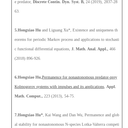
e predator,
Discrete Contin. Dyn. Syst. B,
24 (2019), 2837-28
63.
5.Hongxiao Hu
and Liguang Xu*, Existence and uniqueness th
eorems for periodic Markov process and applications to stochasti
c functional differential equations,
J. Math. Anal. Appl.,
466
(2018) 896-926.
6.Hongxiao Hu,
Permanence for nonautonomous predator-prey
Kolmogorov systems with impulses and its applications
,
Appl.
Math. Comput.,
223 (2013), 54-75.
7.Hongxiao Hu*
, Kai Wang and Dan Wu, Permanence and glob
al stability for nonautonomous N-species Lotka-Valterra competi