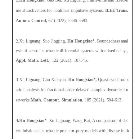
1.Hu Hongxiao,
Gao Bei, Xu Liguang, Finite-time and fixed-ti
me attractiveness for nonlinear impulsive systems,
IEEE Trans.
Autom. Control,
67 (2022), 5586-5593.
2.Xu Liguang, Suo Jingjing,
Hu H
ongxiao*
, Boundedness anal
ysis of neutral stochastic differential systems with mixed delays,
Appl. Math. Lett.
, 122 (2021), 107545.
3.Xu Liguang, Chu Xiaoyan,
Hu H
ongxiao*,
Quasi-synchroniz
ation analysis for fractional-order delayed complex dynamical n
etworks,
Math. Comput. Simulation
, 185 (2021), 594-613.
4.Hu Hongxiao*
, Xu Liguang, Wang Kai, A comparison of det
erministic and stochastic predator-prey models with disease in th