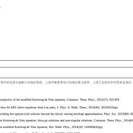
副教授
可积系统、特殊函数、离散
Painlevé
方程
Yingying.sun@usst.edu.cn
理学院
903
室
理学院数学系
大学，
2013-2017
数学，悉尼大学，
2016-2017