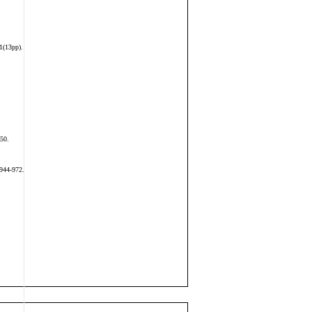
市教委青培计划项目重点推荐、上理工自然科学培育基金项目。在国内外
ies equation, Commun. Theor. Phys., 2012(57): 923-929.