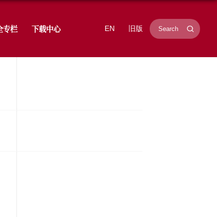
学研究
招生就业
学生工作
安全专栏
孙莹莹
时间：2021-08-07
浏览次数：
11435