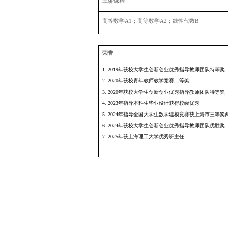
2.
D.J. Zha
ng,
J.W. Cheng
,
3. Y.Y. Sun, H. Wu, New bre
4. Y.Y. Sun, J.M. Yuan, D.
5. D.J. Zhang, S.L. Zhao, 
6. S.L. Zhao, Y.Y. Sun, A d
7. Y.Y. Sun, D.J. Zhang, F.
8. Y.Y. Sun, S.L. Zhao, Rat
9. W. Feng, S.L. Zhao, Y.Y.
10. W.G. Zhang, Y.W. Zhou,
11. S.S. Li, F.W. Nijhoff,
12. W.Y. Sun, Y.Y. Sun, The
13. Y.Y. Sun, W.Y Sun, An 
14. Y.Y. Sun, C.C. Wu, S.L.
15. F.W. Nijhoff, Y.Y. Sun, 
16. Y.Y. Sun, X.Y. Wang, D.