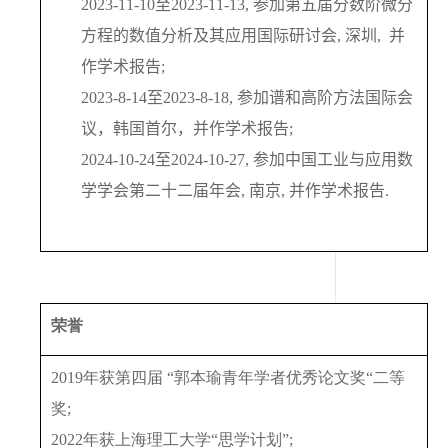
2023-11-10
至
2023-11-13,
参加第五届分数阶微分
方程的数值分析及其应用国际研讨会
,
深圳
,
并
作学术报告
;
2023-8-14
至
2023-8-18,
参加谱和高阶方法国际会
议，韩国首尔，并作学术报告
;
2024-10-24
至
2024-10-27,
参加中国工业与应用数
学学会第二十二届年会
,
南京
,
并作学术报告
.
荣誉
2019
年获第四届 “郭本瑜青年学者优秀论文奖“二等
奖
;
2022
年获上海理工大学“思学计划”
;