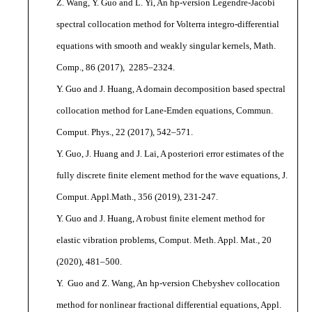
Z. Wang, Y. Guo and L. Yi, An hp-version Legendre-Jacobi
spectral collocation method for Volterra integro-differential
equations with smooth and weakly singular kernels, Math.
Comp., 86 (2017), 2285–2324.
Y. Guo and J. Huang, A domain decomposition based spectral
collocation method for Lane-Emden equations, Commun.
Comput. Phys., 22 (2017), 542–571.
Y. Guo, J. Huang and J. Lai, A posteriori error estimates of the
fully discrete finite element method for the wave equations, J.
Comput. Appl.Math., 356 (2019), 231-247.
Y. Guo and J. Huang, A robust finite element method for
elastic vibration problems, Comput. Meth. Appl. Mat., 20
(2020), 481–500.
Y. Guo and Z. Wang, An hp-version Chebyshev collocation
method for nonlinear fractional differential equations, Appl.