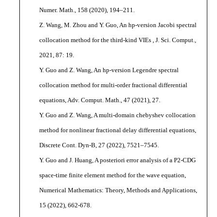
Numer. Math., 158 (2020), 194–211.
Z. Wang, M. Zhou and Y. Guo, An hp-version Jacobi spectral
collocation method for the third-kind VIEs , J. Sci. Comput.,
2021, 87: 19.
Y. Guo and Z. Wang, An hp-version Legendre spectral
collocation method for multi-order fractional differential
equations, Adv. Comput. Math., 47 (2021), 27.
Y. Guo and Z. Wang, A multi-domain chebyshev collocation
method for nonlinear fractional delay differential equations,
Discrete Cont. Dyn-B, 27 (2022), 7521–7545.
Y. Guo and J. Huang, A posteriori error analysis of a P2-CDG
space-time finite element method for the wave equation,
Numerical Mathematics: Theory, Methods and Applications,
15 (2022), 662-678.