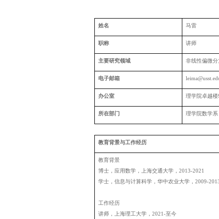
姓名
职称
主要研究领域
电子邮箱