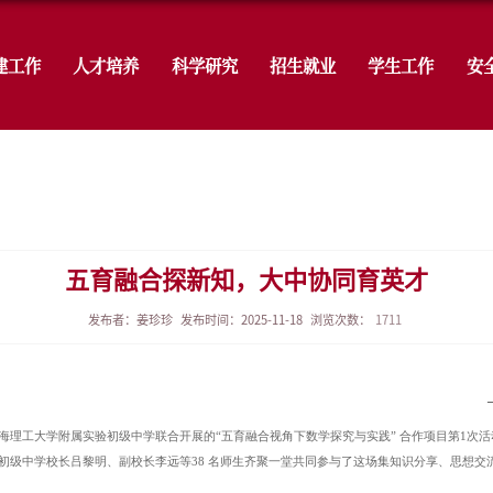
学院概况
党建工作
人才培养
科
动态
五育融合探
发布者：姜珍珍
发布