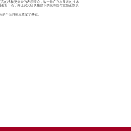
展，相关成果以“
Semiclassical limit of gauge field coherent state
范群的微分同胚协变相干态，并验证了其半经典极限下的关键性质
而存在。上世纪
90
年代初，
Abhay Ashtekar
等人通过将引力表述为
2000
年前后，
Thomas Thiemann
等人实现了
SU(2)
相干态的显式
对宇宙大爆炸、黑洞动力学等问题的半经典动力学提供了新的思路
述，必须将相干态构造推广至
SU(3)
情形。
SU(3)
群具有更高的秩
、马氏链蒙卡等一系列技术手段，构造了
SU(3)
微分同胚协变相干
推广，所构造的相干态为在量子引力框架下研究强相互作用的半经