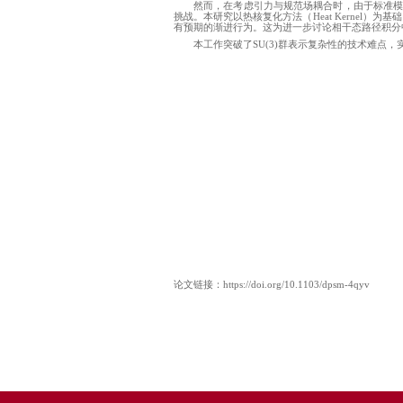
近日，理学院物理
《
Physical Review D
》（
力学研究提供了新工具。
在量子物理的研究
于此框架，构建规范场
发展了圈量子引力的相干
然而，在考虑引力
挑战。本研究以热核复
有预期的渐进行为。这为
本工作突破了
SU(3)