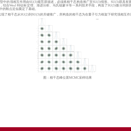
系青年教师黄子鬯博士指导研究生张烨在理论物理领域取得进
Phys. Rev. D
112, 124037 (2025)
）。该工作系统构造了
SU(3)
规
中，相干态因其独特性质一直作为量子理论与经典理论的桥梁之一
的微分同胚协变相干态成为了讨论量子引力理论的有效途径之一。
态路径积分形式，并通过鞍点分析引入了半经典有效动力学，为
与规范场耦合时，由于标准模型中的强相互作用由
SU(3)
规范群描
化方法（
Heat Kernel
）为基础，结合
Weyl
特征标定理、渐进分析
进一步讨论相干态路径积分中的鞍点近似奠定了基础。
群表示复杂性的技术难点，实现了相干态从
SU(2)
到
SU(3)
的关键