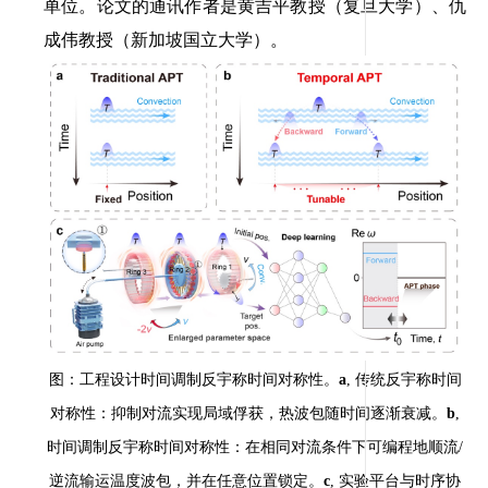
单位。论文的通讯作者是黄吉平教授（复旦大学）、仇
成伟教授（新加坡国立大学）。
图：工程设计时间调制反宇称时间对称性。
a
,
传统反宇称时间
对称性：抑制对流实现局域俘获，热波包随时间逐渐衰减。
b
,
时间调制反宇称时间对称性：在相同对流条件下可编程地顺流
/
逆流输运温度波包，并在任意位置锁定。
c
,
实验平台与时序协