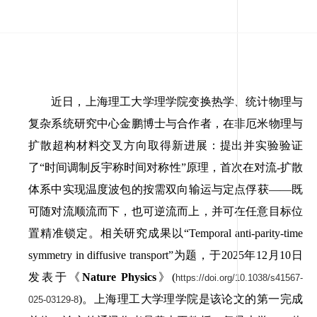
近日，上海理工大学理学院变换热学、统计物理与
复杂系统研究中心金鹏博士与合作者，在非厄米物理与
扩散超构材料交叉方向取得新进展：提出并实验验证
了“时间调制反宇称时间对称性”原理，首次在对流
-
扩散
体系中实现温度波包的按需双向输运与定点俘获——既
可随对流顺流而下，也可逆流而上，并可在任意目标位
置精准锁定。相关研究成果以“
Temporal anti-parity-time
symmetry in diffusive transport”
为题，于
2025
年
12
月
10
日
发表于《
Nature Physics
》
(
https://doi.org/10.1038/s41567-
)
。上海理工大学理学院是该论文的第一完成
025-03129-8