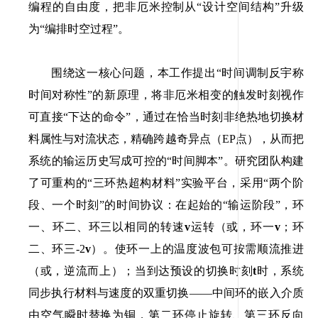
编程的自由度，把非厄米控制从“设计空间结构”升级
为“编排时空过程”。
围绕这一核心问题，本工作提出“时间调制反宇称
时间对称性”的新原理，将非厄米相变的触发时刻视作
可直接“下达的命令”，通过在恰当时刻非绝热地切换材
料属性与对流状态，精确跨越奇异点（
EP
点），从而把
系统的输运历史写成可控的“时间脚本”。研究团队构建
了可重构的“三环热超构材料”实验平台，采用“两个阶
段、一个时刻”的时间协议：在起始的“输运阶段”，环
一、环二、环三以相同的转速
v
运转（或，环一
v
；环
二、环三
-2
v
）。使环一上的温度波包可按需顺流推进
（或，逆流而上）；当到达预设的切换时刻
t
时，系统
同步执行材料与速度的双重切换——中间环的嵌入介质
由空气瞬时替换为铜，第二环停止旋转、第三环反向