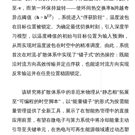
至
-
v
，而第一环保持旋转——使环间热交换率
h
跨越奇
EP
异点阈值（
h
>
h
），系统进入“俘获阶段”，温度波包
在目标位置被锁定。为确定最优切换时刻，引入深度学
习模型，以温度峰值的初始与目标位置为输入预测
t
，
从而实现对温度波包在时空中的精准调度。由此，系统
首次在对流
-
扩散体系中实现了“镊子式”的热操控：既能
沿对流方向高效传输并定点俘获，也能逆对流方向实现
反常输运并在任意位置稳固锁定。
该研究将扩散体系中的非厄米物理从“静态相”拓展
至“可编程的时空脚本”，以“能量镊子”的形式为按需能
量管理提供了全新工具，展示了在智能热管理中的直接
应用前景，有望在微电子与算力系统中将冷却能量主动
引导至关键单元，在热电与可再生能源领域通过动态塑