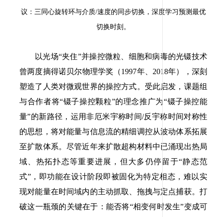
议：三同心旋转环与介质
/
速度的同步切换，深度学习预测最优
切换时刻。
以光场“夹住”并操控微粒、细胞和病毒的光镊技术
曾两度摘得诺贝尔物理学奖（
1997
年、
2018
年），深刻
塑造了人类对微观世界的操控方式。受此启发，课题组
与合作者将“镊子操控颗粒”的理念推广为“镊子操控能
量”的新路径，运用非厄米宇称时间
/
反宇称时间对称性
的思想，将对能量与信息流的精细调控从波动体系拓展
至扩散体系。尽管近年来扩散超构材料中已涌现出热局
域、热拓扑态等重要进展，但大多仍停留于“静态范
式”，即功能在设计阶段即被固化为特定相态，难以实
现对能量在时间域内的主动抓取、拖拽与定点捕获。打
破这一瓶颈的关键在于：能否将“相变何时发生”变成可