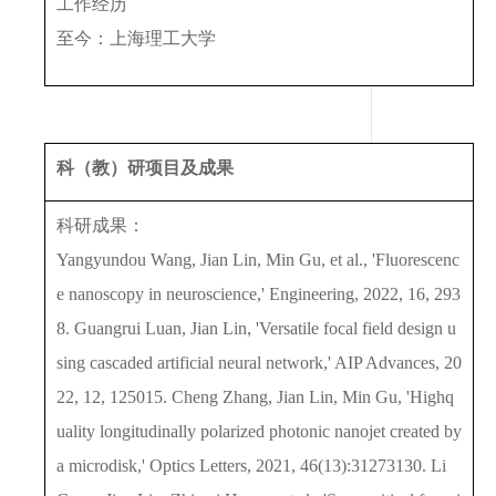
工作经历
至今：上海理工大学
科（教）研项目及成果
科研成果：
Yangyundou Wang, Jian Lin, Min Gu, et al., 'Fluorescenc
e nanoscopy in neuroscience,' Engineering, 2022, 16, 293
8. Guangrui Luan, Jian Lin, 'Versatile focal field design u
sing cascaded artificial neural network,' AIP Advances, 20
22, 12, 125015. Cheng Zhang, Jian Lin, Min Gu, 'Highq
uality longitudinally polarized photonic nanojet created by
a microdisk,' Optics Letters, 2021, 46(13):31273130. Li