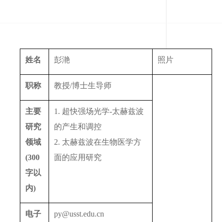
姓名
彭滟
照片
职称
教授/博士生导师
主要
1. 超快强场光学-太赫兹波
研究
的产生和调控
领域
2. 太赫兹波在生物医学方
(300
面的应用研究
字以
内)
电子
py@usst.edu.cn