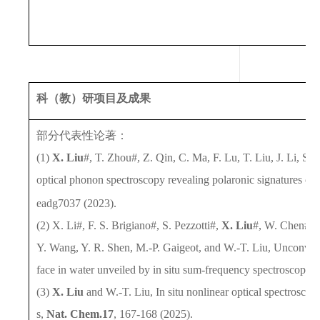
科（教）研项目及成果
部分代表性论著：
(1)
X. Liu
#, T. Zhou#, Z. Qin, C. Ma, F. Lu, T. Liu, J. Li, S
optical phonon spectroscopy revealing polaronic signatures of
eadg7037 (2023).
(2) X. Li#, F. S. Brigiano#, S. Pezzotti#,
X. Liu
#, W. Chen#, H
Y. Wang, Y. R. Shen, M.-P. Gaigeot, and W.-T. Liu, Unconventi
face in water unveiled by in situ sum-frequency spectroscopy,
(3)
X. Liu
and W.-T. Liu, In situ nonlinear optical spectroscop
s,
Nat. Chem.
17
, 167-168 (2025).