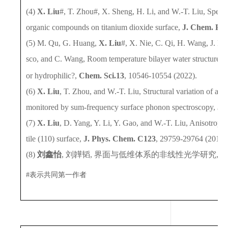
(4)
X. Liu
#, T. Zhou#, X. Sheng, H. Li, and W.-T. Liu, Specific
organic compounds on titanium dioxide surface,
J. Chem. Phy
(5) M. Qu, G. Huang,
X. Liu
#, X. Nie, C. Qi, H. Wang, J. Hu,
sco, and C. Wang, Room temperature bilayer water structures o
or hydrophilic?,
Chem. Sci.
13
, 10546-10554 (2022).
(6)
X. Liu
, T. Zhou, and W.-T. Liu, Structural variation of anat
monitored by sum-frequency surface phonon spectroscopy,
J.
(7)
X. Liu
, D. Yang, Y. Li, Y. Gao, and W.-T. Liu, Anisotropic
tile (110) surface,
J. Phys. Chem. C
123
, 29759-29764 (2019)
(8)
刘鑫怡
, 刘韡韬, 界面与低维体系的非线性光学研究,
#表示共同第一作者