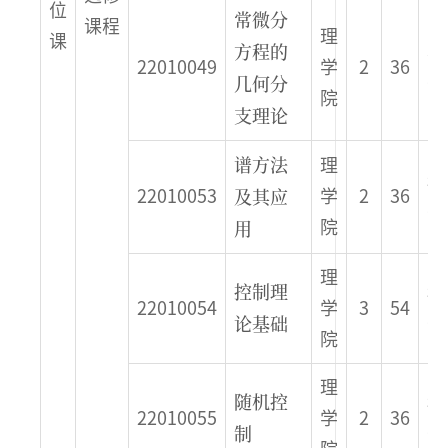
位
常微分
课程
理
课
方程的
春
22010049
学
2
36
几何分
季
院
支理论
谱方法
理
秋
及其应
22010053
学
2
36
季
用
院
理
控制理
秋
22010054
学
3
54
论基础
季
院
理
随机控
秋
22010055
学
2
36
制
季