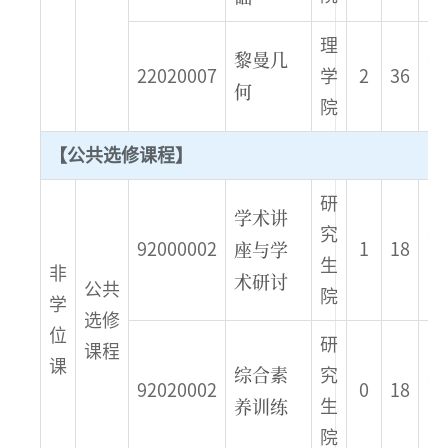
理
黎曼几
春
22020007
学
2
36
何
季
院
【公共选修课程】
研
学术讲
究
春
座与学
92000002
1
18
生
季
非
术研讨
公共
院
学
选修
位
研
课程
课
综合素
究
春
92020002
0
18
养训练
生
季
院