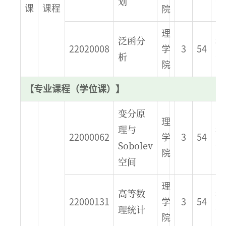
划
季
课
课程
院
理
泛函分
秋
22020008
学
3
54
析
季
院
【专业课程（学位课）】
变分原
理
理与
秋
22000062
学
3
54
Sobolev
季
院
空间
理
高等数
秋
22000131
学
3
54
理统计
季
院