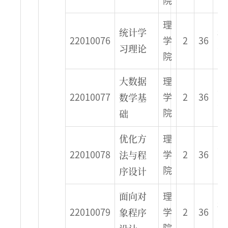
院
理
统计学
秋
22010076
学
2
36
习理论
季
院
大数据
理
春
数学基
22010077
学
2
36
季
础
院
优化方
理
春
法与程
22010078
学
2
36
季
序设计
院
面向对
理
秋
象程序
22010079
学
2
36
季
院