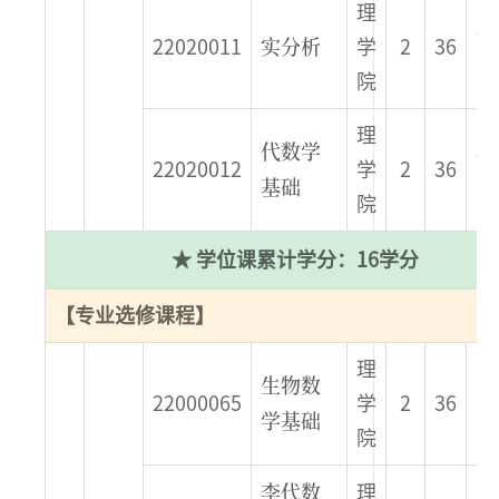
理
秋
实分析
22020011
学
2
36
季
院
理
代数学
秋
22020012
学
2
36
基础
季
院
★ 学位课累计学分：16学分
【专业选修课程】
理
生物数
春
22000065
学
2
36
学基础
季
院
李代数
理