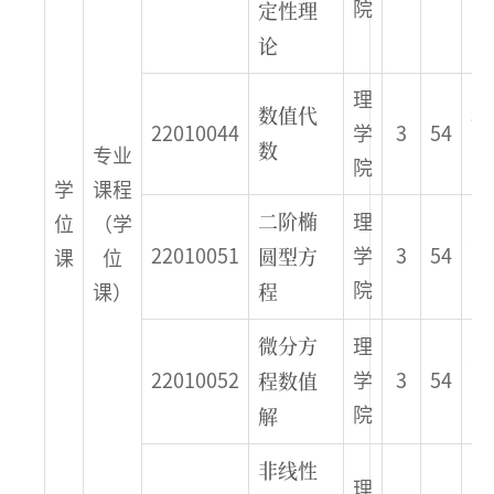
定性理
院
论
理
数值代
秋
22010044
学
3
54
数
季
专业
院
学
课程
二阶椭
理
位
（学
春
圆型方
22010051
学
3
54
课
位
季
程
院
课）
微分方
理
春
程数值
22010052
学
3
54
季
解
院
非线性
理