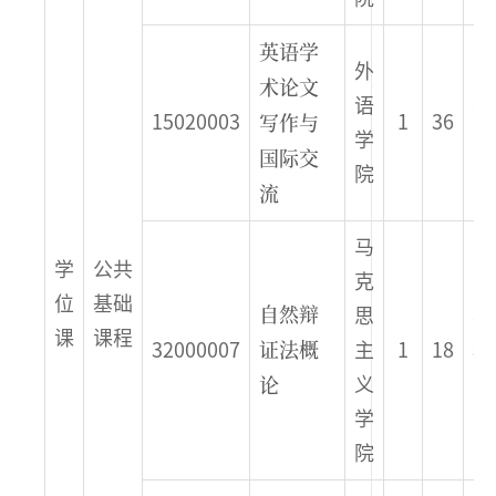
英语学
外
术论文
语
春
写作与
15020003
1
36
学
季
国际交
院
流
马
学
公共
克
位
基础
自然辩
思
春
课
课程
证法概
32000007
主
1
18
秋
论
义
季
学
院