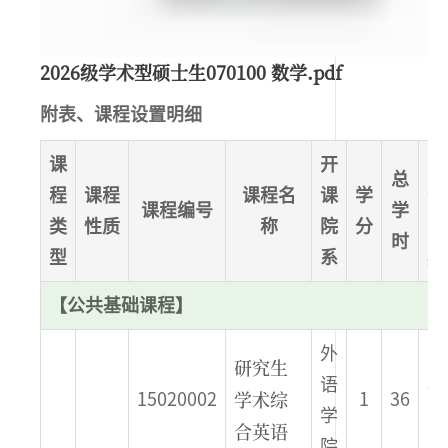
2026级学术型硕士生070100 数学.pdf
附表、课程设置明细
课
开
开
总
程
课程
课程名
课
学
课
课程编号
学
类
性质
称
院
分
学
时
型
系
期
【公共基础课程】
外
研究生
语
秋
学术综
15020002
1
36
学
季
合英语
院