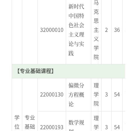
马
新时代
克
中国特
思
春
色社会
32000010
主
2
36
秋
主义理
义
季
论与实
学
践
院
【专业基础课程】
偏微分
理
秋
方程概
22000130
学
3
54
季
论
院
学
专业
理
数学规
秋
位
基础
22000193
学
3
54