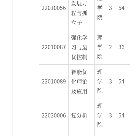
发展方
春
22010056
学
3
54
程与孤
季
院
立子
强化学
理
春
习与最
22010087
学
2
36
季
优控制
院
智能优
理
春
化理论
22010089
学
3
54
季
及应用
院
理
秋
复分析
22020006
学
3
54
季
院