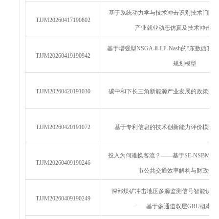
基于系统动力学与技术冲击识别技术门限
TJJM20260417190802
产业就业动态仿真及技术冲击响
基于增强型NSGA-Ⅱ-LP-Nash的“东数西
TJJM20260419190942
规划模型
TJJM20260420191030
碳中和下长三角新能源产业发展的政策效
TJJM20260420191072
基于专利信息的技术创新能力评价模型
投入为何难换客流？——基于SE-NSBM与Sy
TJJM20260409190246
市公共交通效率解构与财政效
深部煤矿冲击地压多源监测信号智能识别
TJJM20260409190249
——基于多通道双层GRU概率预