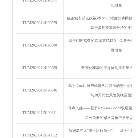
TJJM20260413190571
化研究
低碳城市试点政策对PM2.5浓度的协同效
TJJM20260414190579
基于多期双重差分法的实证
基于CJPI指数的京津冀PM2.5—O₃复合
TJJM20260414190580
警研究
TJJM20260414190589
数智化驱动的半导体制造质量控制
基于 Cox回归与机器学习算法的急性心梗
TJJM20260415190646
与28天死亡风险关联及预测
寻声入静——基于KMeans-GMM双层聚类模
TJJM20260415190651
层分类器的减压音乐声学类型识
解码老年人“隐性出行负担”——基于生理
TJJM20260415190652