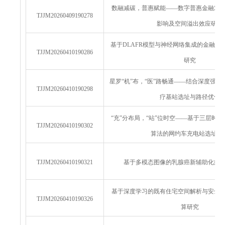
数融减碳，普惠赋能——数字普惠金融对
TJJM20260409190278
影响及空间溢出效应研究
基于DLAFR模型与神经网络集成的金融资
TJJM20260410190286
研究
星罗“机”布，“医”路畅通——结合深度强
TJJM20260410190298
疗基站选址与路径优化
“充”分布局，“站”位时空——基于三层时空耦
TJJM20260410190302
算法的网约车充电站选址模
TJJM20260410190321
基于多模态图像的乳腺癌新辅助化疗
基于深度学习的既有住宅空间解析与安全
TJJM20260410190326
算研究