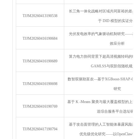
长三角一体化战略对区域共同富裕的差异
TJJM20260413190538
于 DID 模型的实证分析
光伏发电效率的气象驱动机制研究——基
TJJM20260416190684
效应分析
算力电力协同背景下超高清视频转码的时
TJJM20260416190689
GAMLSS与双阶段随机规划
数智双驱助富农—基于XGBoost-SHAP-
TJJM20260416190698
研究
基于 K -Means 聚类与最大覆盖模型的上
TJJM20260416190769
送综合服务平台选址研究
基于攻击面管理的人工智能体暴露风险建
TJJM20260417190794
优先级优化研究——以OpenClaw