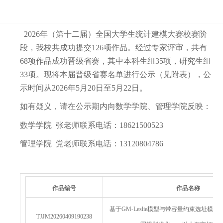
202
6
年（第十
二
届）全国大学生统计建模大赛
校赛阶
段，
我校共成功提交
1
26
项作品。经过专家评审，共有
6
8
项作品
成功晋级省赛
，其中本科生
组
3
5
项，研究生
组
3
3
项。现将本届
晋级省赛名单
进行公示（见附表），公
示时间从
202
6
年
5月2
0
日至
5月2
2
日。
如有疑义，请在公示期内向
数学学院
、
管理
学院反映：
数学学院
张
老师
联系电话：
18621500523
管理学院
党
老师
联系电话：
13120804786
作品编号
作品名称
基于GM-Leslie模型与带容量约束选址模
TJJM20260409190238