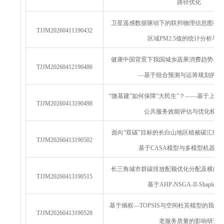
路径优化
卫星遥感数据驱动下的联邦物理信息图神
TJJM20260411190432
区域PM2.5值的统计分析与
健康中国背景下我国城乡蔬果消费趋势与
TJJM20260412190486
—基于组合预测与运筹规划的协
“微基建”如何保障“大民生”？——基于上
TJJM20260413190498
公共服务效能评估与优化模拟
面向“双碳”目标的长白山地区植被碳汇统
TJJM20260413190502
基于CASA模型与多模型机器学
长三角城市群碳排放配额优化分配及横向
TJJM20260413190515
基于AHP-NSGA-II-Shapley
基于熵权—TOPSIS与空间杜宾模型的我
TJJM20260413190528
老服务质量的影响研究