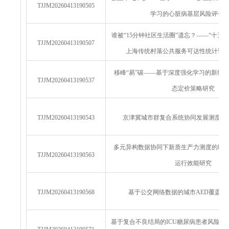
TJJM20260413190505
学习的心脏病基层风险评估
谁被“15分钟社区生活圈”遗忘？——“十五
TJJM20260413190507
上海传统村落公共服务可达性统计诊
移峰“易”碳——基于深度强化学习的新能
TJJM20260413190537
态定价策略研究
TJJM20260413190543
京津冀城市群复合系统协同发展测度及
多元异构数据协同下新质生产力测度的联
TJJM20260413190563
运行效能研究
TJJM20260413190568
基于公交网络数据的城市AED覆盖建
基于复合不良结局的ICU糖尿病患者风险分