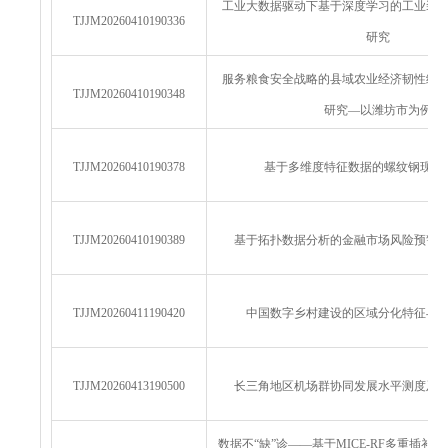
工业大数据驱动下基于深度学习的工业装
TJJM20260410190336
研究
服务粮食安全战略的县域农业经济韧性统
TJJM20260410190348
研究—以潍坊市为例
TJJM20260410190378
基于多维度特征数据的螺纹钢现货
TJJM20260410190389
基于拓扑数据分析的金融市场风险预警
TJJM20260411190420
中国数字乡村建设的区域分化特征与
TJJM20260413190500
长三角地区机场群协同发展水平测度及
数据不“缺”诊——基于MICE‑RF多重插补与