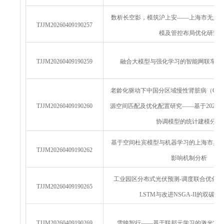
数析长空影，模筑沪上安——上海市无人
TJJM20260409190257
模及管控布局优化研究
TJJM20260409190259
融合大模型与强化学习的智能网联车辆
老龄化驱动下中国分区域慢性肾脏病（CK
TJJM20260409190260
源空间匹配及优化配置研究——基于2025-2
协调模型的统计建模分析
基于空间杜宾模型与机器学习的上海市臭
TJJM20260409190262
影响机制分析
工业园区分布式光伏预测-调度联合优化建模-融
TJJM20260409190265
LSTM与改进NSGA-II的双碳
TJJM20260409190269
雪映智行——基于联邦元学习的激光雷