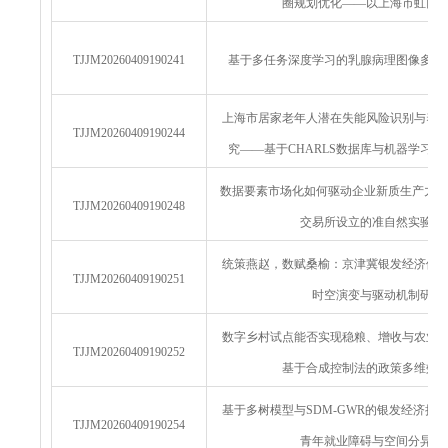
圈规划优化——以上海市虹口
TJJM20260409190241
基于多任务深度学习的乳腺病理图像多亚
上海市居家老年人潜在失能风险识别与养
TJJM20260409190244
究——基于CHARLS数据库与机器学习
数据要素市场化如何驱动企业新质生产力发
TJJM20260409190248
交易所设立的准自然实验证
统策燕赵，数赋桑榆：京津冀银发经济供
TJJM20260409190251
时空演变与驱动机制研究
数字乡村试点能否实现稳粮、增收与农业
TJJM20260409190252
基于合成控制法的政策多维效
基于多树模型与SDM-GWR的银发经济扩
TJJM20260409190254
青年就业障碍与空间分异研