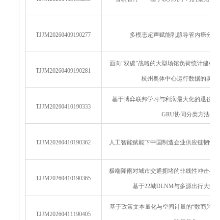
TJJM20260409190277
多模态超声赋能乳腺导管内癌分级
面向“双碳”战略的大型场馆负荷统计建模
TJJM20260409190281
杭州奥体中心运行数据的实证
基于博弈联邦学习与利润最大化的退役锂电池
TJJM20260410190333
GRU协同分类方法
TJJM20260410190362
人工智能赋能下中国制造企业供应链韧性
极端降雨对城市交通拥堵的非线性冲击与
TJJM20260410190365
基于22城DLNM与多源出行大数
基于政策文本量化与空间计量的“数商兴农
TJJM20260411190405