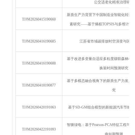
公交适老化精准治理研究
新质生产力背景下中国制造业智能化转型
TJJM20260415190660
素研究——基于熵权TOPSIS与多维计
TJJM20260416190685
江苏省市域碳排放时空演变与区域
基于改进多变量自适应多粒度级联森林模
TJJM20260416190688
换装时间预测研究
基于多模态融合视角下的新质生产力发展
TJJM20260418190877
究
TJJM20260420191063
基于SD-GM组合模型的新能源汽车节能
智驱绿电：基于Pearson-PCA特征工程与F
TJJM20260422191093
电短期预测