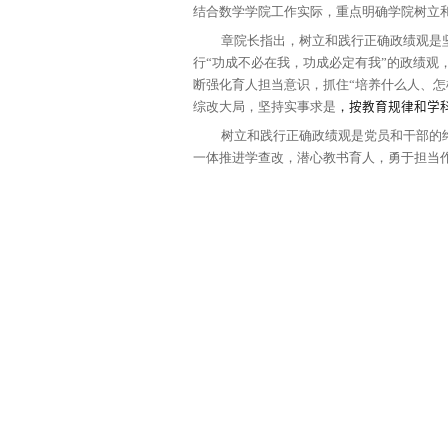
为深入学习贯彻
及
工作实际
，为
概率
高质量发展是我
内在联系、把高质量
结合数学学院工作实
章院长
指出
，树
行
“
功成不必在我
，
断强化育人担当意识
综改大局
，
坚持实事
树立和践行正确
一体推进学查改，
潜