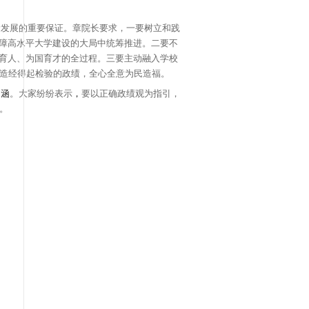
推进学习教育落地见效
，
6
月
12
日，
基础学部副部长、
了
“
坚持高质量发展
树立和践行正确政绩观
”
的
专题党
观的重要内容
，
是新时代新征程对马克思主义实践观的
发展理念、坚持实事求是和科学决策四个维度阐释了树
实践路径。
场的必然要求
，
也是强化实干担当
、推动高质量发展的
、
利长远的工作
，
切实把专业建设放到服务和保障高水
题
，
坚持质量标准
，
把正确的政绩观落实到
为党育人、
设
，
聚焦
专业内涵建设
，
深化学科交叉融合
，
创造经得
展实情
，
引导党支部党员深刻领会政绩观核心内涵
。
大
高质量发展，
培养担当民族复兴大任的时代新人
。