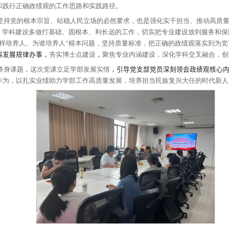
习近平总书记关于树立和践行正确政绩观的重要论述
，
统计教工党支部
和计算数学教工党支部的
全体
党员
讲授
国经济社会发展的主题
，
将高质量发展确立为正确政绩
发展作为正确政绩观的内在要求、完整准确全面贯彻新
际
，
重点明确学院树立和践行正确政绩观的工作思路和
立和践行正确政绩观
是坚持党的根本宗旨
、站稳人民立
功成必定有我
”
的政绩观
，
学科建设多做打基础
、
固根本
，
抓住
“
培养什么人
、
怎样培养人
、
为谁培养人
”
根本问
求是
，
按教育规律和学科发展规律办事
，
夯实博士点建
政绩观是党员
和
干部的终身课题，
这次党课立足学部发
心教书育人
，
勇于担当作为
，
以扎实业绩助力学部
工作