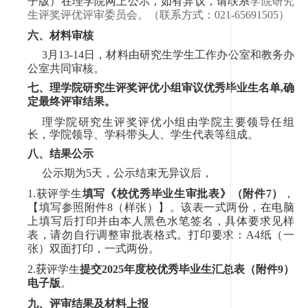
子版）在理学院网上公示，如有异议，请联系
学院研究
生评奖评优评审委员会。（联系方式：
021-65691505
）
六、材料审核
3
月
13
-
14
日，材料由研究生学生工作办公室和教务办
公室共同审核。
七、理学院研究生评奖评优小组审议优秀毕业生名单
,
确
定最终评审结果。
理学院研究生评奖评优小组由学院主要领导任组
长，学院领导、学科带头人、学生代表等组成。
八、结果公示
公示期为
5
天，公示结束无异议后，
1.
获
评学生
填写《校优秀毕业生审批表》（附件
7
）
，
【填写参照附件
8
（样张）】。该表一式两份，在电脑
上填写后打印并由本人黑色水笔签名，具体要求见样
表，请勿自行调整审批表格式。打印要求：
A4
纸（一
张）双面打印，一式两份。
2.
获
评学生
提交
202
5
年度校优秀毕业生汇总表（附件
9
）
电子版
。
九、评审结果及材料上报