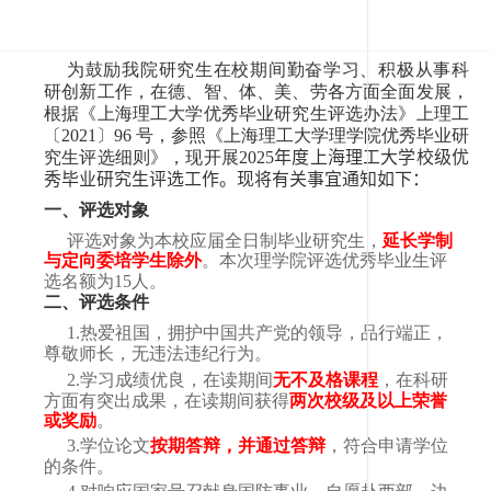
为鼓励我院研究生在校期间勤奋学习、积极从
事科
研创新工作，在德、智、体、美、劳各方面全面发展，
根据《上海理工大学优秀毕业研究生评选办法》上理工
〔
2021
〕
96
号，参照《上海理工大学理学院优秀毕业研
究生评选细则》，现开展
202
5
年度上海理工大学校级优
秀毕业研究生评选工作。现将有关事宜通知如下：
一、评选对象
评选对象为本校应届全日制毕业研究生，
延长学制
与定向委培学生除外
。本次理学院评选优秀毕业生评
选名额为
1
5
人。
二、评选条件
1.
热爱祖国，拥护中国共产党的领导，品行端正，
尊敬师长，无违法违纪行为。
2.
学习成绩优良，在读期间
无不及格课程
，在科研
方面有突出成果，在读期间获得
两次校级及以上荣誉
或奖励
。
3.
学位论文
按期答辩，并通过答辩
，符合申请学位
的条件。