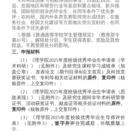
4.
对响应国家号召献身国防事业，自愿赴西部、边
远、贫困地区和艰苦行业等基层和重点领域、新兴领
域、国际组织就业的毕业生，在同等条件下优先参
评；在科研、国内外各类竞赛取得突出成绩的，在服
务社会、校园文化建设等方面做出突出贡献的，在同
等条件下优先参评。
5
.
根据《普通高等学校学生管理规定》（教育部令
第
41
号），解除处分后，学生获得表彰、奖励及其他
权益，不再受原处分的影响。
三、申报材料
（
1
）《理学院
202
5
年度校级优秀毕业生申请表（学
术科研）》（见附件
1
）及研究生课程学习成绩单
（
加
盖公章
）
、发表论文（期刊目录
&
论文首页）及科技竞
赛获奖证书、专利等相关佐证材料的
原件
、
复印件
（核
验原件，上交复印件）；
（
2
）《理学院
202
5
年度校级优秀毕业生申请表（思
政表现）》（见附件
2
）及研究生期间非学术科研荣誉
证书、活动获奖证书、献血证等相关佐证材料的
原件
、
复印件
（核验原件，上交复印件）；
（
3
）《理学院
202
5
年度校级优秀毕业生导师评价
表》（见附件
3
）
，签字并
评分完成后
，将
纸质版
上
交。