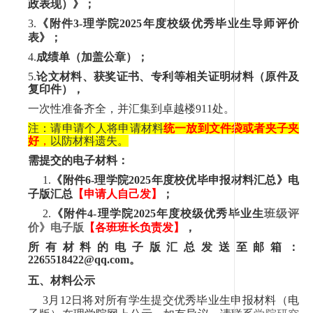
政表现）》
；
3.
《附件
3-
理学院
202
5
年度校级优秀毕业生导师评价
表》
；
4.
成绩单（加盖公章）
；
5.
论文材料、获奖证书、专利等相关证明材料
（
原件及
复印件
），
一次性准备齐全，并
汇集到卓越楼
911
处。
注：请申请个人将申请材料
统一放到文件袋或者夹子夹
好
，
以防材料遗失。
需提交的电子材料：
1.
《附件
6-
理学院
202
5
年度校优毕申报材料汇总》电
子版汇总
【申请人自己发】
；
2
.
《附件
4-
理学院
202
5
年度校级优秀毕业生
班级评
价》
电子版
【各班班长负责发】
，
所有材料的电子版汇总发送至邮箱：
2
265518422
@qq.com
。
五、材料公示
3
月
12
日将对所有学生提交优秀毕业生申报材料（电