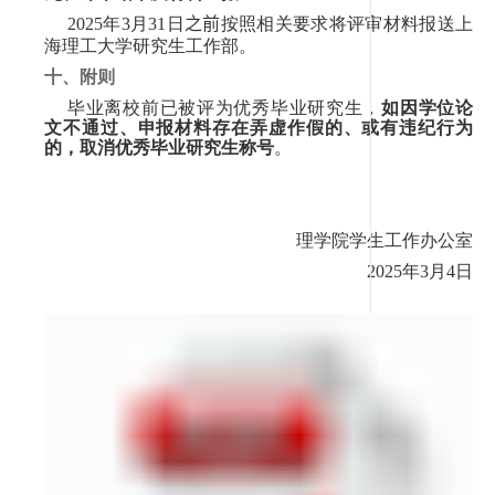
202
5
年
3
月
3
1
日
之前
按照相关要求将评审材料报送上
海理工大学研究生工作部。
十、附则
毕业离校前已被评为优秀毕业研究生，
如因学位论
文不通过、申报材料存在弄虚作假的、或有违纪行为
的，取消优秀毕业研究生称号
。
理学院学生工作办公室
202
5
年
3
月
4
日