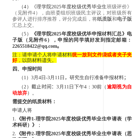
（
4
）《理学院
202
5
年度校级优秀毕业生
班级评价》
（见附件
4
），由班委组织班级民主评议，对班级所有
参评人进行排序推荐，评分完成后，将
纸质版
和
电子版
汇总上交。
（
5
）
《理学院
202
5
年度校级优毕申报材料汇总》电
子版（见附件
6
），申报的同学填好发到指定邮箱：
2
265518422
@qq.com
。
注：请申请个人将申请材料
统一放到文件袋或者夹子夹
好
，
以防材料遗失。
四、申报时间
（
1
）
3
月
4
日
-3
月
11
日
，
研究生自行准备申报材料
；
（
2
）
截止时间：
3
月
11
日下午
4
：
30
前（
逾期视为自
动放弃
）。
需提交的纸质材料：
申请人将
1.
《
附件
1-
理学院
202
5
年度校级优秀毕业生申请表（学
术科研）》
；
2.
《附件
2-
理学院
202
5
年度校级优秀毕业生申请表（思