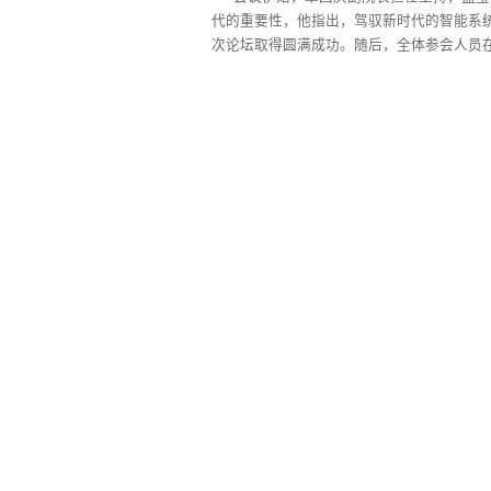
2025
年
11
月
22
日
的对外学术交流平台
一、开幕仪式：共启
会议伊始，
章国
代的重要性，
他指出
次论坛取得圆满成功