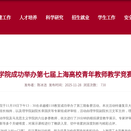
学院概况
党建工作
人才培养
科
海理工大学理学院成功举办第七
发布者：陈冰洁
发