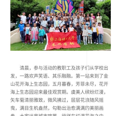
清晨，参与活动的教职工及孩子们从学校出
发，一路欢声笑语、其乐融融。第一站来到了金
山花开海上生态园，五月暮春，芳菲未尽，花开
海上生态园迎来最佳观赏期。虞美人缤纷烂漫，
矢车菊清丽雅致，微风拂过，层层花浪随风摇
曳，满目生机盎然，勾勒出治愈满满的美丽画
卷。大家远离城市喧嚣，徜徉在烂漫花海之中，