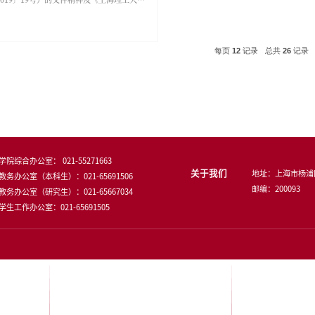
论文答辩工作的顺
按照《普通高等学校研究生国家奖学金
流程及安排公布如
法》（沪教委财〔2014〕19号）、《上
生学位论文答辩工
究生国家奖学金管理办法》（沪财教〔20
第一学期办理答辩手续
1号）、《学生资助资金管理办法》（财
答辩材料报送学院教
〔2019〕19号）的文件精神及《上海理
、2019/2020
研究生国家奖学金管理办法》，现将理
时间：2020年
院“2019年研究生国家奖学金评选”相
教务办截止时间：
流程安排如下：1.申报条件：此次申报
2020学年学校盲审
院研究生需同时满足以下两个条件：（1
假日外，学生抽中
进行学籍注册且在规定学制内的全日制20
究生教育管理系
级、2018级、2019级在读博士、硕士研
送审后，研究生院
均有资格申请。延迟毕业或在职攻读的