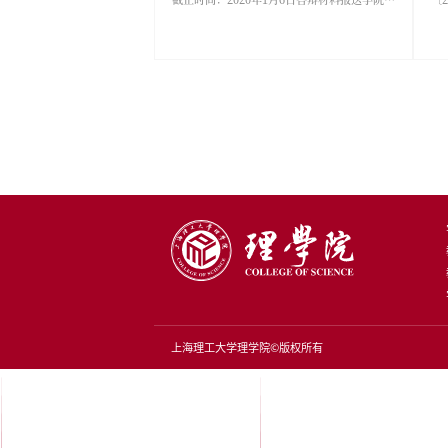
为了保证理学院研究生学位
利进行，现将答辩工作相关
下：2019/2020学年研究
作：1、2019/2020学年
截止时间：2020年1月6日
务办截止时间：2020年3月2日2
学年第二学期办理答辩手续截止
4月15日答辩材料报送学院
2020年5月25日二、2019-
送审截止日期假期及法定节
盲审后须在7个工作日内在研
统中提交论文，经导师同意