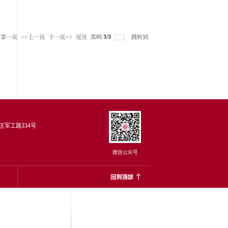
评审办
海市研
16〕
科教
工大学
学
关操作
的理学
第一页
每页
12
记录
总共
26
记录
）已
17
究生
研究生