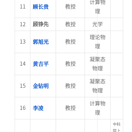
计算物
顾长贵
教授
理
顾铮先
教授
光学
理论物
郭旭光
教授
理
凝聚态
黄吉平
教授
物理
凝聚态
金钻明
教授
物理
计算物
李凌
教授
理
中科
院上