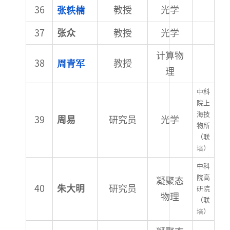
张轶楠
教授
光学
张众
教授
光学
计算物
周青军
教授
理
中科
院上
海技
周易
研究员
光学
物所
（联
培）
中科
院高
凝聚态
朱大明
研究员
研院
物理
（联
培）