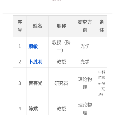
序
研究方
备
姓名
职称
号
向
注
教授（院
顾敏
光学
士）
卜胜利
教授
光学
中科
院高
理论物
曹喜光
研究员
研院
理
（联
培）
理论物
陈斌
教授
理