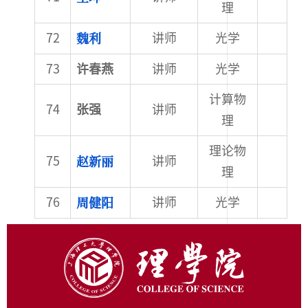
理
魏利
讲师
光学
许春燕
讲师
光学
计算物
张强
讲师
理
理论物
赵新丽
讲师
理
周健阳
讲师
光学