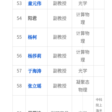
童元伟
副教授
光学
计算物
阳君
副教授
理
计算物
杨柯
副教授
理
计算物
杨莎莉
副教授
理
于海涛
副教授
光学
凝聚态
张立瑶
副教授
物理
中科
院上
海光