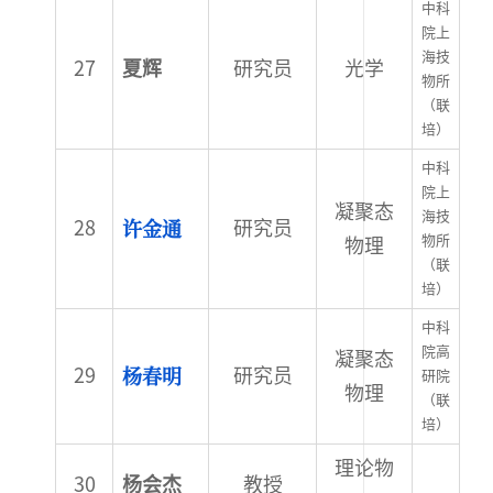
中科
院上
海技
夏辉
研究员
光学
物所
（联
培）
中科
院上
凝聚态
海技
许金通
研究员
物所
物理
（联
培）
中科
院高
凝聚态
杨春明
研究员
研院
物理
（联
培）
理论物
杨会杰
教授