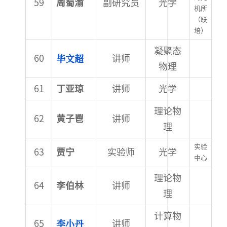
周蜀渝
副研究员
光学
机所
（联
培）
凝聚态
毕文超
讲师
物理
丁亚琼
讲师
光学
理论物
黄子鬯
讲师
理
实验
贾宁
实验师
光学
中心
理论物
李伯林
讲师
理
计算物
李小丹
讲师