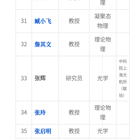
理
凝聚态
臧小飞
教授
物理
理论物
詹其文
教授
理
中科
院上
海光
张辉
研究员
光学
机所
（联
培）
理论物
张玲
教授
理
张启明
教授
光学