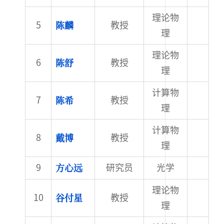
理论物
陈麟
教授
理
理论物
陈舒
教授
理
计算物
陈希
教授
理
计算物
戴博
教授
理
方心远
研究员
光学
理论物
谷付星
教授
理