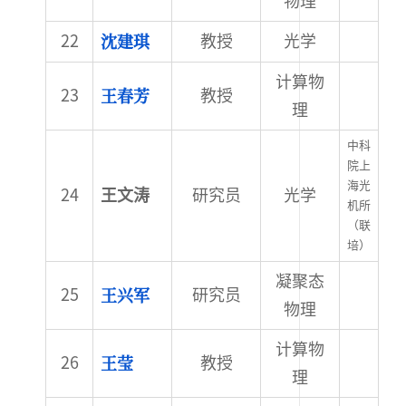
物理
沈建琪
教授
光学
计算物
王春芳
教授
理
中科
院上
海光
王文涛
研究员
光学
机所
（联
培）
凝聚态
王兴军
研究员
物理
计算物
王莹
教授
理