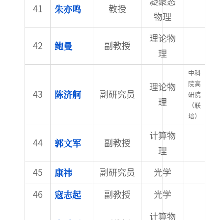
凝聚态
朱亦鸣
教授
物理
理论物
鲍曼
副教授
理
中科
院高
理论物
陈济舸
副研究员
研院
理
（联
培）
计算物
郭文军
副教授
理
康祎
副研究员
光学
寇志起
副教授
光学
计算物