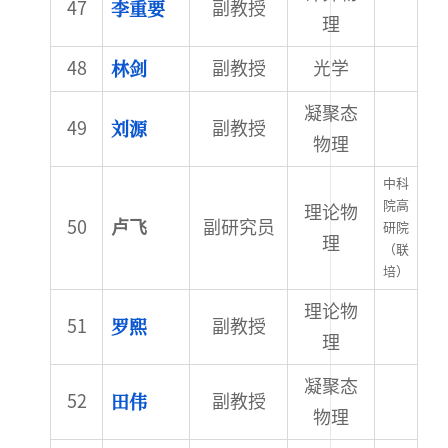
李重要
副教授
理
林剑
副教授
光学
凝聚态
刘源
副教授
物理
中科
院高
理论物
卢飞
副研究员
研院
理
（联
培）
理论物
罗熙
副教授
理
凝聚态
田伟
副教授
物理