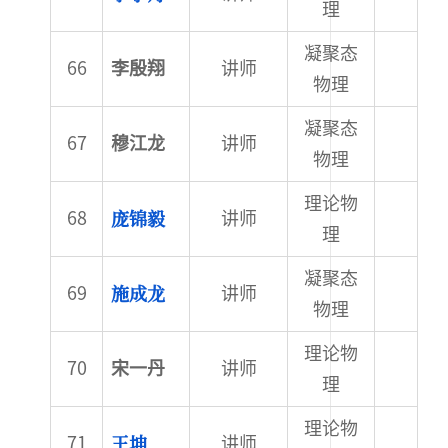
理
凝聚态
李殷翔
讲师
物理
凝聚态
穆江龙
讲师
物理
理论物
庞锦毅
讲师
理
凝聚态
施成龙
讲师
物理
理论物
宋一丹
讲师
理
理论物
王坤
讲师