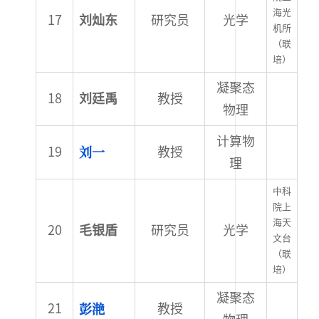
海光
刘灿东
研究员
光学
机所
（联
培）
凝聚态
刘廷禹
教授
物理
计算物
刘一
教授
理
中科
院上
海天
毛银盾
研究员
光学
文台
（联
培）
凝聚态
彭滟
教授