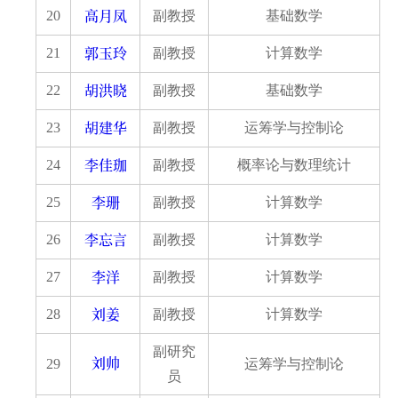
高月凤
副教授
基础数学
郭玉玲
副教授
计算数学
胡洪晓
副教授
基础数学
胡建华
副教授
运筹学与控制论
李佳珈
副教授
概率论与数理统计
李珊
副教授
计算数学
李忘言
副教授
计算数学
李洋
副教授
计算数学
刘姜
副教授
计算数学
副研究
刘帅
运筹学与控制论
员