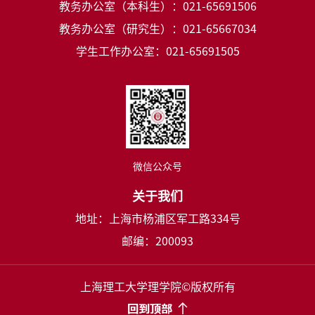
教务办公室（本科生）：021-65691506
教务办公室（研究生）：021-65667034
学生工作办公室：021-65691505
微信公众号
关于我们
地址：上海市杨浦区军工路334号
邮编：200093
上海理工大学理学院©版权所有